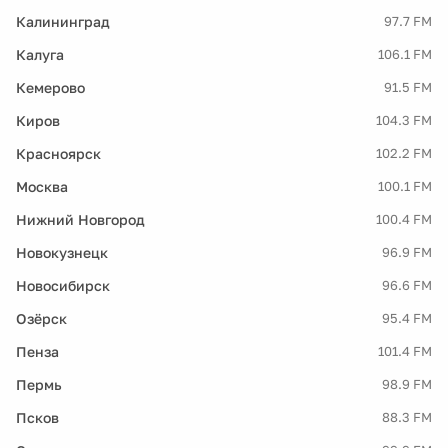
Калининград
97.7 FM
Калуга
106.1 FM
Кемерово
91.5 FM
Киров
104.3 FM
Красноярск
102.2 FM
Москва
100.1 FM
Нижний Новгород
100.4 FM
Новокузнецк
96.9 FM
Новосибирск
96.6 FM
Озёрск
95.4 FM
Пенза
101.4 FM
Пермь
98.9 FM
Псков
88.3 FM