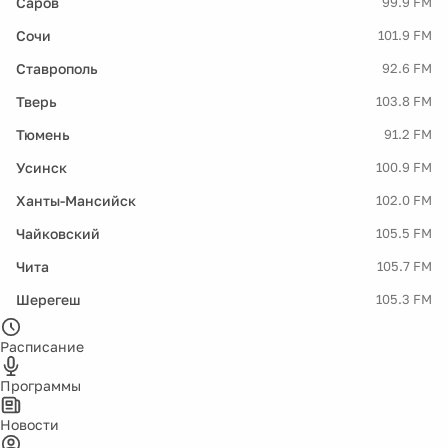
Саров
99.9 FM
Сочи
101.9 FM
Ставрополь
92.6 FM
Тверь
103.8 FM
Тюмень
91.2 FM
Усинск
100.9 FM
Ханты-Мансийск
102.0 FM
Чайковский
105.5 FM
Чита
105.7 FM
Шерегеш
105.3 FM
Расписание
Программы
Новости