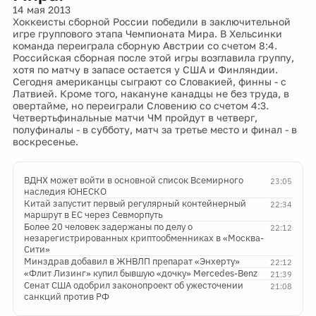
14 мая 2013
Хоккеисты сборной России победили в заключительной
игре группового этапа Чемпионата Мира. В Хельсинки
команда переиграла сборную Австрии со счетом 8:4.
Российская сборная после этой игры возглавила группу,
хотя по матчу в запасе остается у США и Финляндии.
Сегодня американцы сыграют со Словакией, финны - с
Латвией. Кроме того, накануне канадцы не без труда, в
овертайме, но переиграли Словению со счетом 4:3.
Четвертьфинальные матчи ЧМ пройдут в четверг,
полуфиналы - в субботу, матч за третье место и финал - в
воскресенье.
ВДНХ может войти в основной список Всемирного
23:05
наследия ЮНЕСКО
Китай запустит первый регулярный контейнерный
22:34
маршрут в ЕС через Севморпуть
Более 20 человек задержаны по делу о
22:12
незарегистрированных криптообменниках в «Москва-
Сити»
Минздрав добавил в ЖНВЛП препарат «Энхерту»
22:12
«Флит Лизинг» купил бывшую «дочку» Mercedes-Benz
21:39
Сенат США одобрил законопроект об ужесточении
21:08
санкций против РФ