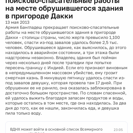
поисково-спасательные работы
на месте обрушившегося здания
в пригороде Дакки
13 мая 2013
Армия Бангладеш прекращает поисково-спасательные
работы на месте обрушившегося здания в пригороде
Дакки - столицы страны, число жертв превысило 1,100
человек, спасти из-под завалов удалось более 2,5 тыс.
человек. Обрушившееся здание, как выяснилось, до этого
находилось в аварийном состоянии, а три этажа были
надстроены незаконно. Владелец здания был пойман
через несколько дней после трагедии при попытке
пересечь границу с Индией. Если его признают виновным
в непредумышленном массовом убийстве, ему грозит
смертная казнь. В минувшую пятницу удалось спасти из-
под завалов девушку, которая провела там 17 дней. При
обрушении ее не ранило, она оказалась заблокирована в
достаточно большом пространстве. По словам спасенной,
ей удалось выжить благодаря запасам продуктов и воды,
которые остались в том месте, где она находилась. За два
дня до того, как ее нашли, закончилась еда, и девушка
пила только воду.
ВДНХ может войти в основной список Всемирного
23:05