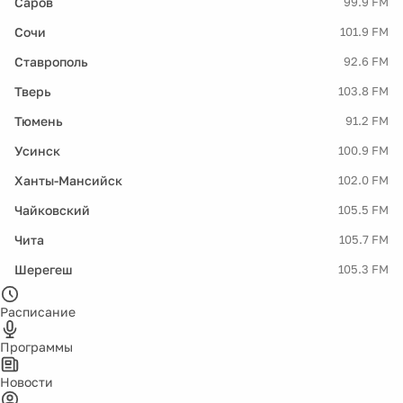
Саров
99.9 FM
Сочи
101.9 FM
Ставрополь
92.6 FM
Тверь
103.8 FM
Тюмень
91.2 FM
Усинск
100.9 FM
Ханты-Мансийск
102.0 FM
Чайковский
105.5 FM
Чита
105.7 FM
Шерегеш
105.3 FM
Расписание
Программы
Новости