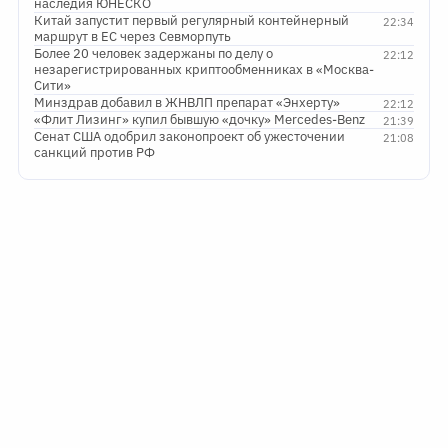
наследия ЮНЕСКО
Китай запустит первый регулярный контейнерный
22:34
маршрут в ЕС через Севморпуть
Более 20 человек задержаны по делу о
22:12
незарегистрированных криптообменниках в «Москва-
Сити»
Минздрав добавил в ЖНВЛП препарат «Энхерту»
22:12
«Флит Лизинг» купил бывшую «дочку» Mercedes-Benz
21:39
Сенат США одобрил законопроект об ужесточении
21:08
санкций против РФ