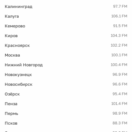
Калининград
97.7 FM
Калуга
106.1 FM
Кемерово
91.5 FM
Киров
104.3 FM
Красноярск
102.2 FM
Москва
100.1 FM
Нижний Новгород
100.4 FM
Новокузнецк
96.9 FM
Новосибирск
96.6 FM
Озёрск
95.4 FM
Пенза
101.4 FM
Пермь
98.9 FM
Псков
88.3 FM