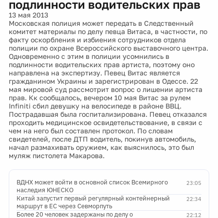
подлинности водительских прав
13 мая 2013
Московская полиция может передать в Следственный
комитет материалы по делу певца Витаса, в частности, по
факту оскорбления и избиения сотрудников отдела
полиции по охране Всероссийского выставочного центра.
Одновременно с этим в полиции усомнились в
подлинности водительских прав артиста, поэтому оно
направлена на экспертизу. Певец Витас является
гражданином Украины и зарегистрирован в Одессе. 22
мая мировой суд рассмотрит вопрос о лишении артиста
прав. Кк сообщалось, вечером 10 мая Витас за рулем
Infiniti сбил девушку на велосипеде в районе ВВЦ.
Пострадавшая была госпитализирована. Певец отказался
проходить медицинское освидетельствование, в связи с
чем на него был составлен протокол. По словам
свидетелей, после ДТП водитель, покинув автомобиль,
начал размахивать оружием, как выяснилось, это был
муляж пистолета Макарова.
ВДНХ может войти в основной список Всемирного
23:05
наследия ЮНЕСКО
Китай запустит первый регулярный контейнерный
22:34
маршрут в ЕС через Севморпуть
Более 20 человек задержаны по делу о
22:12