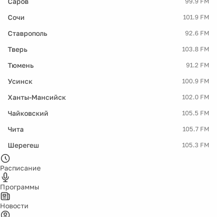
Саров
99.9 FM
Сочи
101.9 FM
Ставрополь
92.6 FM
Тверь
103.8 FM
Тюмень
91.2 FM
Усинск
100.9 FM
Ханты-Мансийск
102.0 FM
Чайковский
105.5 FM
Чита
105.7 FM
Шерегеш
105.3 FM
Расписание
Программы
Новости