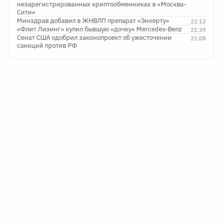
незарегистрированных криптообменниках в «Москва-
Сити»
Минздрав добавил в ЖНВЛП препарат «Энхерту»
22:12
«Флит Лизинг» купил бывшую «дочку» Mercedes-Benz
21:39
Сенат США одобрил законопроект об ужесточении
21:08
санкций против РФ