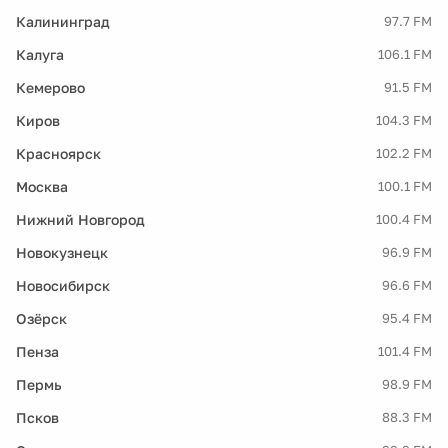
Калининград
97.7 FM
Калуга
106.1 FM
Кемерово
91.5 FM
Киров
104.3 FM
Красноярск
102.2 FM
Москва
100.1 FM
Нижний Новгород
100.4 FM
Новокузнецк
96.9 FM
Новосибирск
96.6 FM
Озёрск
95.4 FM
Пенза
101.4 FM
Пермь
98.9 FM
Псков
88.3 FM