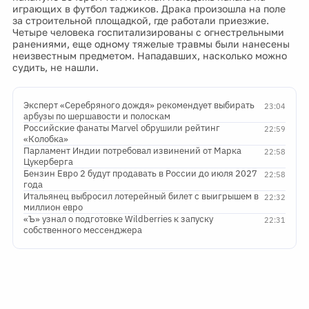
играющих в футбол таджиков. Драка произошла на поле
за строительной площадкой, где работали приезжие.
Четыре человека госпитализированы с огнестрельными
ранениями, еще одному тяжелые травмы были нанесены
неизвестным предметом. Нападавших, насколько можно
судить, не нашли.
Эксперт «Серебряного дождя» рекомендует выбирать
23:04
арбузы по шершавости и полоскам
Российские фанаты Marvel обрушили рейтинг
22:59
«Колобка»
Парламент Индии потребовал извинений от Марка
22:58
Цукерберга
Бензин Евро 2 будут продавать в России до июля 2027
22:58
года
Итальянец выбросил лотерейный билет с выигрышем в
22:32
миллион евро
«Ъ» узнал о подготовке Wildberries к запуску
22:31
собственного мессенджера