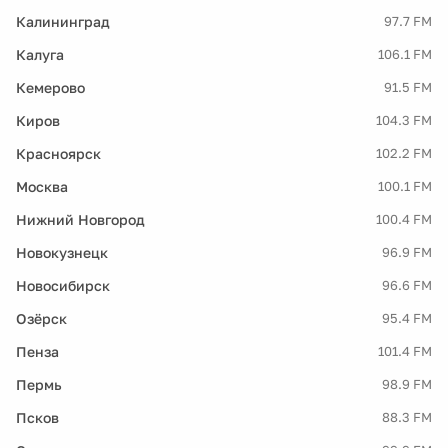
Калининград
97.7 FM
Калуга
106.1 FM
Кемерово
91.5 FM
Киров
104.3 FM
Красноярск
102.2 FM
Москва
100.1 FM
Нижний Новгород
100.4 FM
Новокузнецк
96.9 FM
Новосибирск
96.6 FM
Озёрск
95.4 FM
Пенза
101.4 FM
Пермь
98.9 FM
Псков
88.3 FM