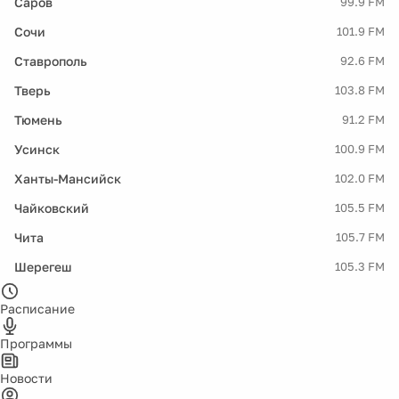
Саров
99.9 FM
Сочи
101.9 FM
Ставрополь
92.6 FM
Тверь
103.8 FM
Тюмень
91.2 FM
Усинск
100.9 FM
Ханты-Мансийск
102.0 FM
Чайковский
105.5 FM
Чита
105.7 FM
Шерегеш
105.3 FM
Расписание
Программы
Новости