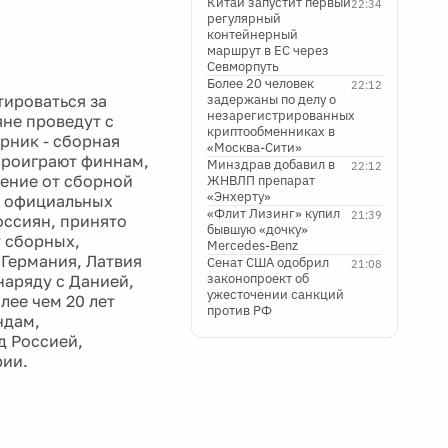
Китай запустит первый
22:34
регулярный
контейнерный
маршрут в ЕС через
Севморпуть
Более 20 человек
22:12
тироваться за
задержаны по делу о
незарегистрированных
не проведут с
криптообменниках в
рник - сборная
«Москва-Сити»
 проиграют финнам,
Минздрав добавил в
22:12
жение от сборной
ЖНВЛП препарат
«Энхерту»
и официальных
«Флит Лизинг» купил
21:39
оссиян, принято
бывшую «дочку»
у сборных,
Mercedes-Benz
 Германия, Латвия
Сенат США одобрил
21:08
законопроект об
наряду с Данией,
ужесточении санкций
лее чем 20 лет
против РФ
ндам,
д Россией,
рии.