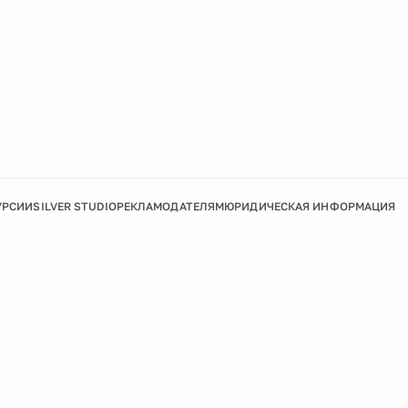
УРСИИ
SILVER STUDIO
РЕКЛАМОДАТЕЛЯМ
ЮРИДИЧЕСКАЯ ИНФОРМАЦИЯ