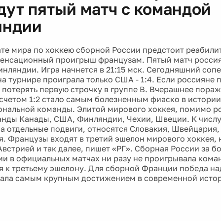
дут пятый матч с командой
яндии
те мира по хоккею сборной России предстоит реабили
енсационный проигрыш французам. Пятый матч россия
нляндии. Игра начнется в 21:15 мск. Сегодняшний сопе
а турнире проиграла только США - 1:4. Если россияне
т потерять первую строчку в группе В. Вчерашнее пора
счетом 1:2 стало самым болезненным фиаско в истори
ональной команды. Элитой мирового хоккея, помимо р
анды Канады, США, Финляндии, Чехии, Швеции. К числ
а отдельные подвиги, относятся Словакия, Швейцария,
я. Французы входят в третий эшелон мирового хоккея, 
встрией и так далее, пишет «РГ». Сборная России за бо
ии в официальных матчах ни разу не проигрывала кома
 к третьему эшелону. Для сборной Франции победа на
тала самым крупным достижением в современной исто