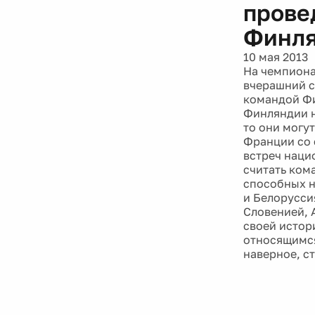
прове
Финл
10 мая 2013
На чемпиона
вчерашний с
командой Фи
Финляндии н
то они могу
Франции со 
встреч наци
считать ком
способных н
и Белорусси
Словенией, А
своей истор
относящимся
наверное, с