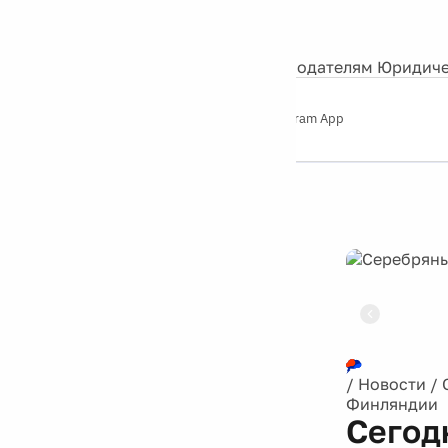
События
Контакты
О нас
Экскурсии
Silver Studio
Рекламодателям
Юридиче
Слушайте
App Store
Google Play
Telegram App
Серебряный
дождь
12+
Реклама
/
Новости
/
Финляндии
Сегод