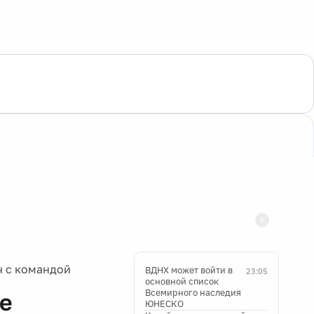
ч с командой
ВДНХ может войти в
23:05
основной список
Всемирного наследия
не
ЮНЕСКО