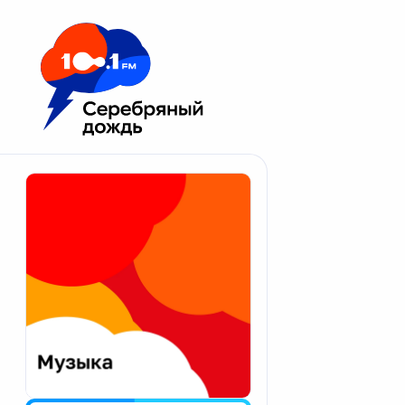
Москва 100.1 FM
Апатиты
Астрахань
Волгоград
Вологда
Екатеринбург
Иваново
Казань
Калининград
Калуга