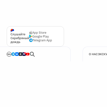
App Store
Слушайте
Google Play
Серебряный
Telegram App
дождь
О НАС
ЭКСК
12+