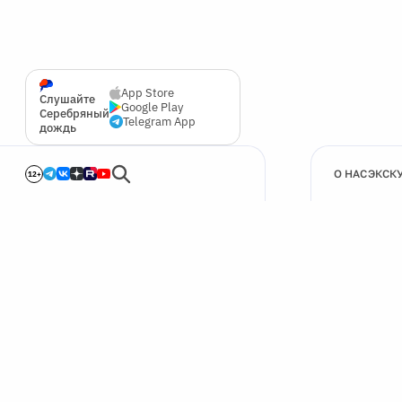
App Store
Слушайте
Google Play
Серебряный
Telegram App
дождь
О НАС
ЭКСК
12+
🍪
Мы используем cookie для улучшения работы сайта.