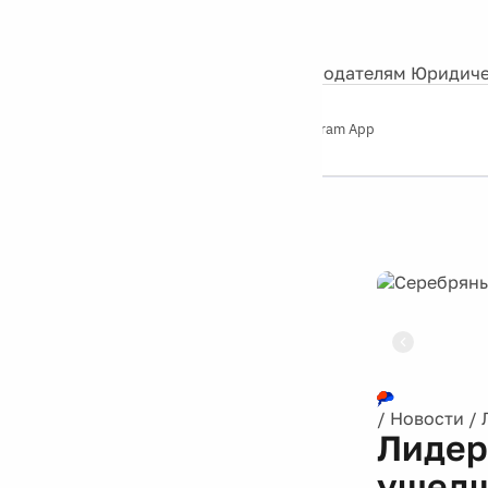
События
Контакты
О нас
Экскурсии
Silver Studio
Рекламодателям
Юридиче
Слушайте
App Store
Google Play
Telegram App
Серебряный
дождь
12+
Реклама
/
Новости
/
Лидер
ушедш