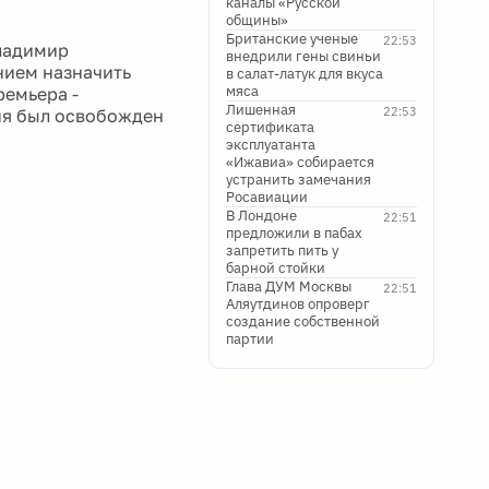
каналы «Русской
общины»
Британские ученые
22:53
ладимир
внедрили гены свиньи
нием назначить
в салат-латук для вкуса
мяса
ремьера -
Лишенная
22:53
дня был освобожден
сертификата
эксплуатанта
«Ижавиа» собирается
устранить замечания
Росавиации
В Лондоне
22:51
предложили в пабах
запретить пить у
барной стойки
Глава ДУМ Москвы
22:51
Аляутдинов опроверг
создание собственной
партии