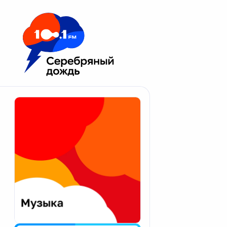
Москва 100.1 FM
Апатиты
Астрахань
Волгоград
Вологда
Екатеринбург
Иваново
Казань
Калининград
Калуга