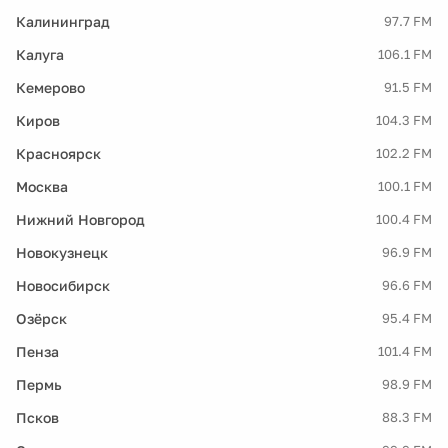
Калининград
97.7 FM
Калуга
106.1 FM
Кемерово
91.5 FM
Киров
104.3 FM
Красноярск
102.2 FM
Москва
100.1 FM
Нижний Новгород
100.4 FM
Новокузнецк
96.9 FM
Новосибирск
96.6 FM
Озёрск
95.4 FM
Пенза
101.4 FM
Пермь
98.9 FM
Псков
88.3 FM