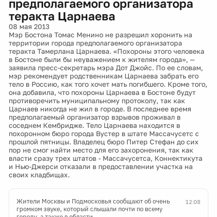
предполагаемого организатора
теракта Царнаева
08 мая 2013
Мэр Бостона Томас Менино не разрешил хоронить на
территории города предполагаемого организатора
теракта Тамерлана Царнаева. «Похороны этого человека
в Бостоне были бы неуважением к жителям города», —
заявила пресс-секретарь мэра Дот Джойс. По ее словам,
мэр рекомендует родственникам Царнаева забрать его
тело в Россию, как того хочет мать погибшего. Кроме того,
она добавила, что похороны Царнаева в Бостоне будут
противоречить муниципальному протоколу, так как
Царнаев никогда не жил в городе. В последнее время
предполагаемый организатор взрывов проживал в
соседнем Кембридже. Тело Царнаева находится в
похоронном бюро города Вустер в штате Массачусетс с
прошлой пятницы. Владелец бюро Питер Стефан до сих
пор не смог найти место для его захоронения, так как
власти сразу трех штатов - Массачусетса, Коннектикута
и Нью-Джерси отказали в предоставлении участка на
своих кладбищах.
Жители Москвы и Подмосковья сообщают об очень
12:08
громком звуке, который слышали почти по всему
городу, а также в области