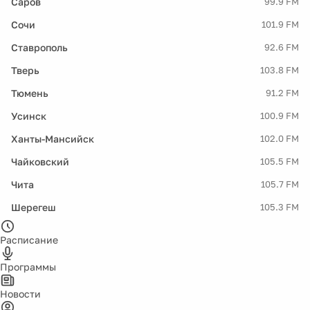
Саров
99.9 FM
Сочи
101.9 FM
Ставрополь
92.6 FM
Тверь
103.8 FM
Тюмень
91.2 FM
Усинск
100.9 FM
Ханты-Мансийск
102.0 FM
Чайковский
105.5 FM
Чита
105.7 FM
Шерегеш
105.3 FM
Расписание
Программы
Новости