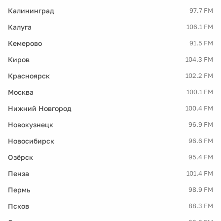
Калининград
97.7 FM
Калуга
106.1 FM
Кемерово
91.5 FM
Киров
104.3 FM
Красноярск
102.2 FM
Москва
100.1 FM
Нижний Новгород
100.4 FM
Новокузнецк
96.9 FM
Новосибирск
96.6 FM
Озёрск
95.4 FM
Пенза
101.4 FM
Пермь
98.9 FM
Псков
88.3 FM