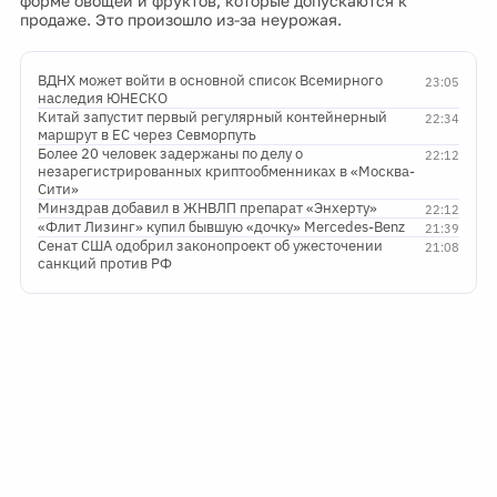
форме овощей и фруктов, которые допускаются к
продаже. Это произошло из-за неурожая.
ВДНХ может войти в основной список Всемирного
23:05
наследия ЮНЕСКО
Китай запустит первый регулярный контейнерный
22:34
маршрут в ЕС через Севморпуть
Более 20 человек задержаны по делу о
22:12
незарегистрированных криптообменниках в «Москва-
Сити»
Минздрав добавил в ЖНВЛП препарат «Энхерту»
22:12
«Флит Лизинг» купил бывшую «дочку» Mercedes-Benz
21:39
Сенат США одобрил законопроект об ужесточении
21:08
санкций против РФ