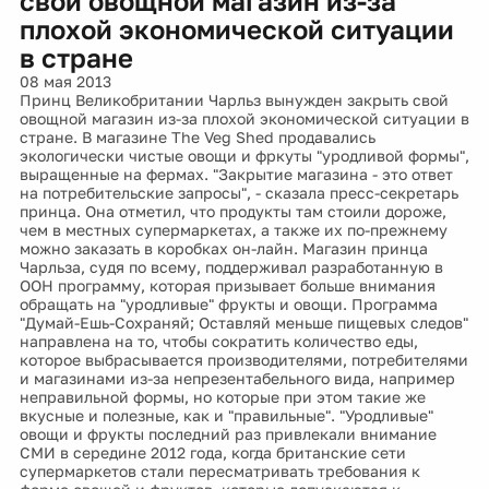
свой овощной магазин из-за
плохой экономической ситуации
в стране
08 мая 2013
Принц Великобритании Чарльз вынужден закрыть свой
овощной магазин из-за плохой экономической ситуации в
стране. В магазине The Veg Shed продавались
экологически чистые овощи и фркуты "уродливой формы",
выращенные на фермах. "Закрытие магазина - это ответ
на потребительские запросы", - сказала пресс-секретарь
принца. Она отметил, что продукты там стоили дороже,
чем в местных супермаркетах, а также их по-прежнему
можно заказать в коробках он-лайн. Магазин принца
Чарльза, судя по всему, поддерживал разработанную в
ООН программу, которая призывает больше внимания
обращать на "уродливые" фрукты и овощи. Программа
"Думай-Ешь-Сохраняй; Оставляй меньше пищевых следов"
направлена на то, чтобы сократить количество еды,
которое выбрасывается производителями, потребителями
и магазинами из-за непрезентабельного вида, например
неправильной формы, но которые при этом такие же
вкусные и полезные, как и "правильные". "Уродливые"
овощи и фрукты последний раз привлекали внимание
СМИ в середине 2012 года, когда британские сети
супермаркетов стали пересматривать требования к