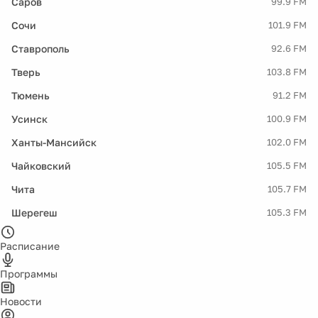
Саров
99.9 FM
Сочи
101.9 FM
Ставрополь
92.6 FM
Тверь
103.8 FM
Тюмень
91.2 FM
Усинск
100.9 FM
Ханты-Мансийск
102.0 FM
Чайковский
105.5 FM
Чита
105.7 FM
Шерегеш
105.3 FM
Расписание
Программы
Новости