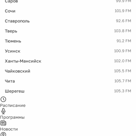
Саров
99.9 FM
Сочи
101.9 FM
Ставрополь
92.6 FM
Тверь
103.8 FM
Тюмень
91.2 FM
Усинск
100.9 FM
Ханты-Мансийск
102.0 FM
Чайковский
105.5 FM
Чита
105.7 FM
Шерегеш
105.3 FM
Расписание
Программы
Новости