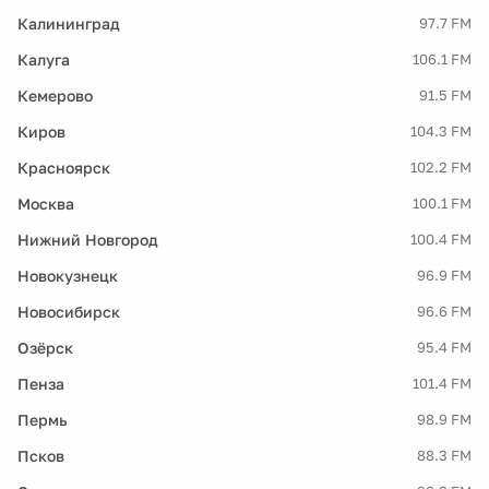
Калининград
97.7 FM
Калуга
106.1 FM
Кемерово
91.5 FM
Киров
104.3 FM
Красноярск
102.2 FM
Москва
100.1 FM
Нижний Новгород
100.4 FM
Новокузнецк
96.9 FM
Новосибирск
96.6 FM
Озёрск
95.4 FM
Пенза
101.4 FM
Пермь
98.9 FM
Псков
88.3 FM