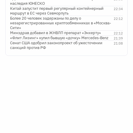
наследия ЮНЕСКО
Китай запустит первый регулярный контейнерный
22:34
маршрут в ЕС через Севморпуть
Более 20 человек задержаны по делу о
22:12
незарегистрированных криптообменниках в «Москва-
Сити»
Минздрав добавил в ЖНВЛП препарат «Энхерту»
22:12
«Флит Лизинг» купил бывшую «дочку» Mercedes-Benz
21:39
Сенат США одобрил законопроект об ужесточении
21:08
санкций против РФ