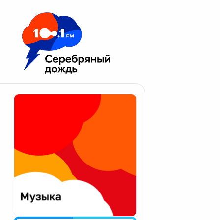
Москва 100.1 FM
Апатиты
Астрахань
Волгоград
Вологда
Екатеринбург
Иваново
Казань
Калининград
Калуга