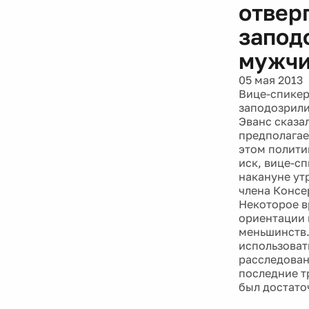
отверг
запод
мужч
05 мая 2013
Вице-спикер
заподозрили
Эванс сказа
предполагае
этом полити
иск, вице-с
накануне ут
члена Консе
Некоторое в
ориентации 
меньшинств.
использоват
расследован
последние т
был достато