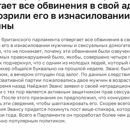
ает все обвинения в свой а
озрили его в изнасиловании
ины
 британского парламента отвергает все обвинения в св
 его в изнасиловании мужчины и сексуальных домогат
л, что не понимает, почему эти обвинения были озвучен
мых правонарушений было, якобы, совершено четыре г
к подчеркнул, что с одним из молодых людей, который 
пикер общался буквально на прошлой неделе. Эванс бы
ром, а вечером отпущен под залог. По данным следствия
рвативной партии пожаловались двое мужчин в возрасте
ремя назад Найджел Эванс заявил о своей нетрадицио
и с тех пор является активным защитником прав сексу
 После этого признания он предположил, что конкуре
ь эти сведения, чтобы шантажировать его. Скорее всего
ия Эвансу придется покинуть пост вице-спикера, кото
ри года. Всего в Парламенте он проработал более чем д
чно популярным политиком.