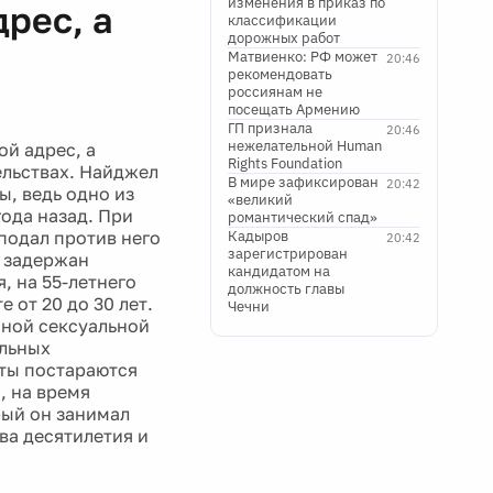
изменения в приказ по
дрес, а
классификации
дорожных работ
Матвиенко: РФ может
20:46
рекомендовать
россиянам не
посещать Армению
ГП признала
20:46
нежелательной Human
ой адрес, а
Rights Foundation
ельствах. Найджел
В мире зафиксирован
20:42
ы, ведь одно из
«великий
ода назад. При
романтический спад»
подал против него
Кадыров
20:42
зарегистрирован
л задержан
кандидатом на
, на 55-летнего
должность главы
 от 20 до 30 лет.
Чечни
нной сексуальной
альных
нты постараются
, на время
рый он занимал
ва десятилетия и