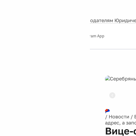
События
Контакты
О нас
Экскурсии
Silver Studio
Рекламодателям
Юридиче
Слушайте
App Store
Google Play
Telegram App
Серебряный
дождь
12+
Реклама
/
Новости
/
адрес, а за
Вице-