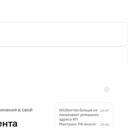
винения в свой
Wildberries больше не
20:47
показывает домашние
адреса ИП
ента
Минтранс РФ вносит
20:46