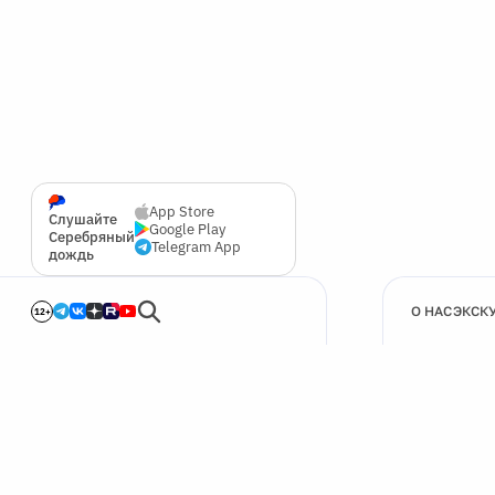
App Store
Слушайте
Google Play
Серебряный
Telegram App
дождь
О НАС
ЭКСК
12+