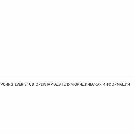
УРСИИ
SILVER STUDIO
РЕКЛАМОДАТЕЛЯМ
ЮРИДИЧЕСКАЯ ИНФОРМАЦИЯ