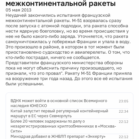
межконтинентальной ракеты
05 мая 2013
Неудачей закончились испытания французской
межконтинентальной ракеты. М-51 взорвалась сразу
после запуска с атомной подлодки, эта ракета способна
нести ядерную боеголовку, но во время происшествия у
нее не было какого-либо заряда. Уточняется, что ракета
самоуничтожилась у побережья Франции и упала в воду.
Это произошло в районе, в котором в тот момент были
приостановлено судоходство и авиаперелеты. О том, что
кто-либо пострадал, ничего не сообщается.
Представители французского министерства обороны
пока не могут объяснить причину произошедшего, но
признали, что это провал". Ракету М-51 Франции приняла
на вооружение три года назад. До этого все её испытания
были успешными.
ВДНХ может войти в основной список Всемирного
23:05
наследия ЮНЕСКО
Китай запустит первый регулярный контейнерный
22:34
маршрут в ЕС через Севморпуть
Более 20 человек задержаны по делу о
22:12
незарегистрированных криптообменниках в «Москва-
Сити»
Минздрав добавил в ЖНВЛП препарат «Энхерту»
22:12