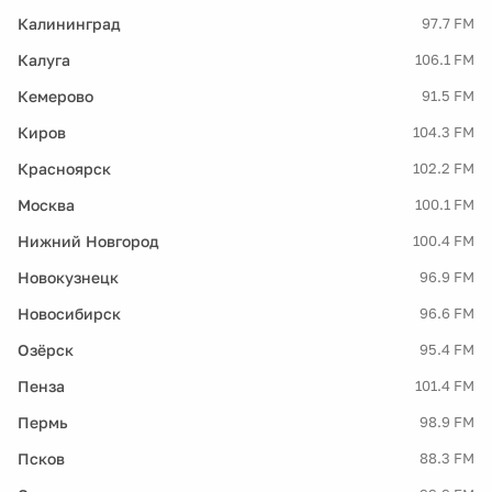
Калининград
97.7 FM
Калуга
106.1 FM
Кемерово
91.5 FM
Киров
104.3 FM
Красноярск
102.2 FM
Москва
100.1 FM
Нижний Новгород
100.4 FM
Новокузнецк
96.9 FM
Новосибирск
96.6 FM
Озёрск
95.4 FM
Пенза
101.4 FM
Пермь
98.9 FM
Псков
88.3 FM