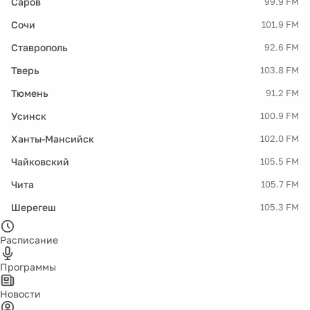
Саров
99.9 FM
Сочи
101.9 FM
Ставрополь
92.6 FM
Тверь
103.8 FM
Тюмень
91.2 FM
Усинск
100.9 FM
Ханты-Мансийск
102.0 FM
Чайковский
105.5 FM
Чита
105.7 FM
Шерегеш
105.3 FM
Расписание
Программы
Новости