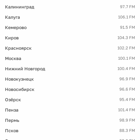
Калининград
97.7 FM
Калуга
106.1 FM
Кемерово
91.5 FM
Киров
104.3 FM
Красноярск
102.2 FM
Москва
100.1 FM
Нижний Новгород
100.4 FM
Новокузнецк
96.9 FM
Новосибирск
96.6 FM
Озёрск
95.4 FM
Пенза
101.4 FM
Пермь
98.9 FM
Псков
88.3 FM