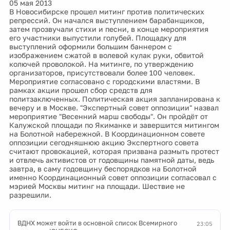
05 мая 2013
В Новосибирске прошел митинг против политических
репрессий. Он начался выступлением барабанщиков,
затем прозвучали стихи и песни, в конце мероприятия
его участники выпустили голубей. Площадку для
выступлений оформили большим баннером с
изображением сжатой в волевой кулак руки, обвитой
колючей проволокой. На митинге, по утверждению
организаторов, присутствовали более 100 человек.
Мероприятие согласовано с городскими властями. В
рамках акции прошел сбор средств для
политзаключенных. Политическая акция запланирована к
вечеру и в Москве. "Экспертный совет оппозиции" назвал
мероприятие "Весенний марш свободы". Он пройдёт от
Калужской площади по Якиманке и завершится митингом
на Болотной набережной. В Координационном совете
оппозиции сегодняшнюю акцию Экспертного совета
считают провокацией, которая призвана размыть протест
и отвлечь активистов от годовщины памятной даты, ведь
завтра, в саму годовщину беспорядков на Болотной
именно Координационный совет оппозиции согласовал с
мэрией Москвы митинг на площади. Шествие не
разрешили.
ВДНХ может войти в основной список Всемирного
23:05