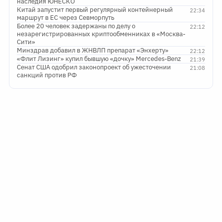
наследия ЮНЕСКО
Китай запустит первый регулярный контейнерный
22:34
маршрут в ЕС через Севморпуть
Более 20 человек задержаны по делу о
22:12
незарегистрированных криптообменниках в «Москва-
Сити»
Минздрав добавил в ЖНВЛП препарат «Энхерту»
22:12
«Флит Лизинг» купил бывшую «дочку» Mercedes-Benz
21:39
Сенат США одобрил законопроект об ужесточении
21:08
санкций против РФ