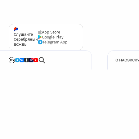
App Store
Слушайте
Google Play
Серебряный
Telegram App
дождь
О НАС
ЭКСК
12+
🍪
Мы используем cookie для улучшения работы сайта.