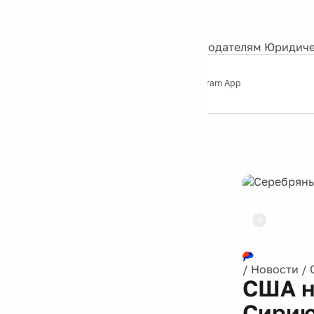
События
Контакты
О нас
Экскурсии
Silver Studio
Рекламодателям
Юридиче
Слушайте
App Store
Google Play
Telegram App
Серебряный
дождь
12+
Реклама
/
Новости
/
США н
Сири