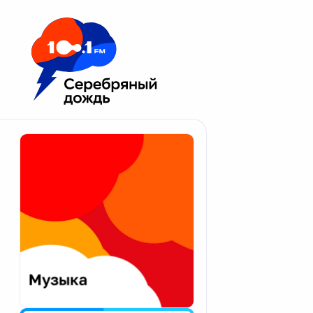
Москва 100.1 FM
Апатиты
Астрахань
Волгоград
Вологда
Екатеринбург
Иваново
Казань
Калининград
Калуга