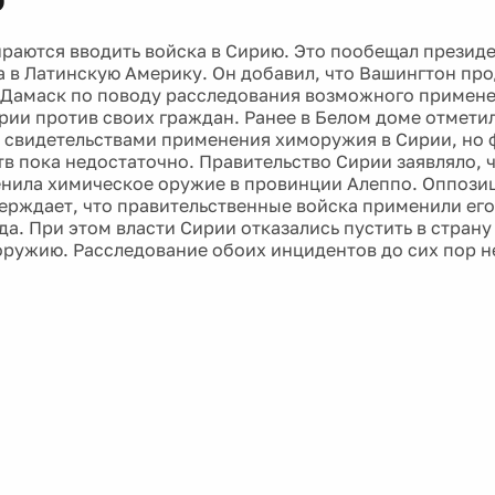
раются вводить войска в Сирию. Это пообещал президе
а в Латинскую Америку. Он добавил, что Вашингтон пр
 Дамаск по поводу расследования возможного примен
рии против своих граждан. Ранее в Белом доме отмети
 свидетельствами применения химоружия в Сирии, но 
тв пока недостаточно. Правительство Сирии заявляло, 
нила химическое оружие в провинции Алеппо. Оппозиц
верждает, что правительственные войска применили его
да. При этом власти Сирии отказались пустить в стран
ружию. Расследование обоих инцидентов до сих пор не