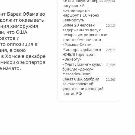
Китай запустит первый
22:34
регулярный
контейнерный
нт Барак Обама во
маршрут в ЕС через
одолжит оказывать
Севморпуть
Более 20 человек
ения химоружия
22:12
задержаны по делу о
ли, что США
незарегистрированных
фактов и
криптообменниках в
что оппозиция в
«Москва-Сити»
ия, в свою
Минздрав добавил в
22:12
ЖНВЛП препарат
 в Хомсе в декабре
«Энхерту»
у миссию экспертов
«Флит Лизинг» купил
21:39
 начато.
бывшую «дочку»
Mercedes-Benz
Сенат США одобрил
21:08
законопроект об
ужесточении санкций
против РФ