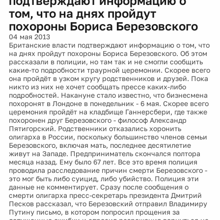
подтверждают информацию о
том, что на днях пройдут
похороны Бориса Березовского
04 мая 2013
Британские власти подтверждают информацию о том, что
на днях пройдут похороны Бориса Березовского. Об этом
рассказали в полиции, но там так и не смогли сообщить
какие-то подробности траурной церемонии. Скорее всего
она пройдёт в узком кругу родственников и друзей. Пока
никто из них не хочет сообщать прессе каких-либо
подробностей. Накануне стало известно, что бизнесмена
похоронят в Лондоне в понедельник - 6 мая. Скорее всего
церемония пройдёт на кладбище Ганнерсбери, где также
похоронен друг Березовского - философ Александр
Пятигорский. Родственники отказались хоронить
олигарха в России, поскольку большинство членов семьи
Березовского, включая мать, последнее десятилетие
живут на Западе. Предприниматель скончался полтора
месяца назад. Ему было 67 лет. Все это время полиция
проводила расследование причин смерти Березовского -
это мог быть либо суицид, либо убийство. Полиция эти
данные не комментирует. Сразу после сообщения о
смерти олигарха пресс-секретарь президента Дмитрий
Песков рассказал, что Березовский отправил Владимиру
Путину письмо, в котором попросил прощения за