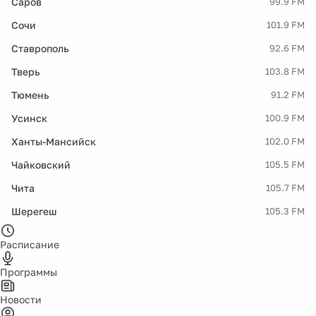
Саров
99.9 FM
Сочи
101.9 FM
Ставрополь
92.6 FM
Тверь
103.8 FM
Тюмень
91.2 FM
Усинск
100.9 FM
Ханты-Мансийск
102.0 FM
Чайковский
105.5 FM
Чита
105.7 FM
Шерегеш
105.3 FM
Расписание
Программы
Новости