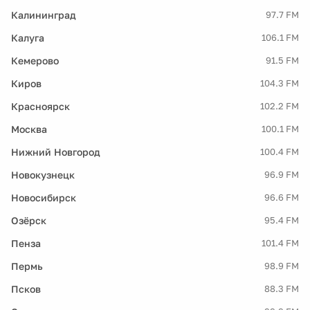
Калининград
97.7 FM
Калуга
106.1 FM
Кемерово
91.5 FM
Киров
104.3 FM
Красноярск
102.2 FM
Москва
100.1 FM
Нижний Новгород
100.4 FM
Новокузнецк
96.9 FM
Новосибирск
96.6 FM
Озёрск
95.4 FM
Пенза
101.4 FM
Пермь
98.9 FM
Псков
88.3 FM