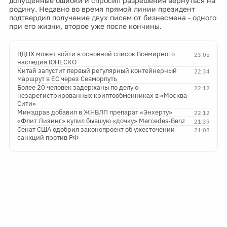
допущенные ошибки и спросил разрешения вернуться на
родину. Недавно во время прямой линии президент
подтвердил получение двух писем от бизнесмена - одного
при его жизни, второе уже после кончины.
ВДНХ может войти в основной список Всемирного
23:05
наследия ЮНЕСКО
Китай запустит первый регулярный контейнерный
22:34
маршрут в ЕС через Севморпуть
Более 20 человек задержаны по делу о
22:12
незарегистрированных криптообменниках в «Москва-
Сити»
Минздрав добавил в ЖНВЛП препарат «Энхерту»
22:12
«Флит Лизинг» купил бывшую «дочку» Mercedes-Benz
21:39
Сенат США одобрил законопроект об ужесточении
21:08
санкций против РФ