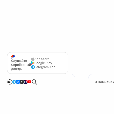
App Store
Слушайте
Google Play
Серебряный
Telegram App
дождь
О НАС
ЭКСК
12+