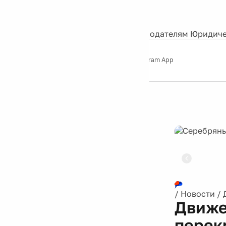
События
Контакты
О нас
Экскурсии
Silver Studio
Рекламодателям
Юридиче
Слушайте
App Store
Google Play
Telegram App
Серебряный
дождь
12+
Реклама
/
Новости
/
Движе
перек