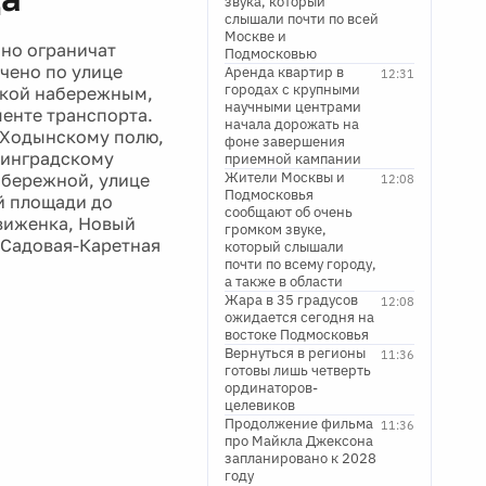
звука, который
слышали почти по всей
Москве и
чно ограничат
Подмосковью
ичено по улице
Аренда квартир в
12:31
городах с крупными
ской набережным,
научными центрами
менте транспорта.
начала дорожать на
о Ходынскому полю,
фоне завершения
нинградскому
приемной кампании
Жители Москвы и
абережной, улице
12:08
Подмосковья
й площади до
сообщают об очень
движенка, Новый
громком звуке,
 Садовая-Каретная
который слышали
почти по всему городу,
а также в области
Жара в 35 градусов
12:08
ожидается сегодня на
востоке Подмосковья
Вернуться в регионы
11:36
готовы лишь четверть
ординаторов-
целевиков
Продолжение фильма
11:36
про Майкла Джексона
запланировано к 2028
году