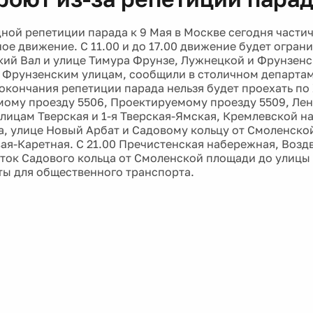
дной репетиции парада к 9 Мая в Москве сегодня части
ое движение. C 11.00 и до 17.00 движение будет огран
ий Вал и улице Тимура Фрунзе, Лужнецкой и Фрунзен
3-й Фрунзенским улицам, сообщили в столичном департа
о окончания репетиции парада нельзя будет проехать п
ому проезду 5506, Проектируемому проезду 5509, Ле
улицам Тверская и 1-я Тверская-Ямская, Кремлевской н
, улице Новый Арбат и Садовому кольцу от Смоленско
ая-Каретная. С 21.00 Пречистенская набережная, Воз
сток Садового кольца от Смоленской площади до улицы
ты для общественного транспорта.