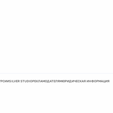
УРСИИ
SILVER STUDIO
РЕКЛАМОДАТЕЛЯМ
ЮРИДИЧЕСКАЯ ИНФОРМАЦИЯ