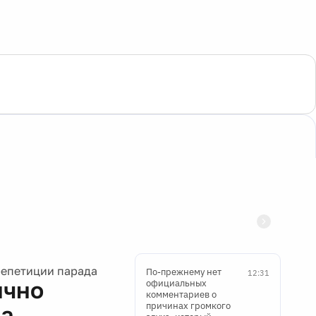
репетиции парада
По-прежнему нет
12:31
ично
официальных
комментариев о
причинах громкого
да