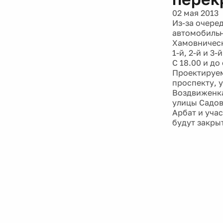
02 мая 2013
Из-за очере
автомобильн
Хамовническ
1-й, 2-й и 
C 18.00 и д
Проектируем
проспекту, 
Воздвиженка
улицы Садов
Арбат и уча
будут закры