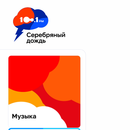
Москва 100.1 FM
Апатиты
Астрахань
Волгоград
Вологда
Екатеринбург
Иваново
Казань
Калининград
Калуга