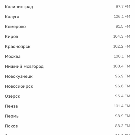
Калининград
97.7 FM
Калуга
106.1 FM
Кемерово
91.5 FM
Киров
104.3 FM
Красноярск
102.2 FM
Москва
100.1 FM
Нижний Новгород
100.4 FM
Новокузнецк
96.9 FM
Новосибирск
96.6 FM
Озёрск
95.4 FM
Пенза
101.4 FM
Пермь
98.9 FM
Псков
88.3 FM