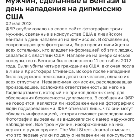
мужчин, сделанные в Бенгази в
день нападения на дипмиссию
США
02 мая 2013
ФБР опубликовало на своем сайте фотографии троих
мужчин, сделанные в консульстве США в ливийском
Бенгази в день нападения на дипмиссию. В объявлении,
сопровождающем фотографии, бюро просит ливийцев и
всех остальных, кто владеет информацией об этих людях,
связаться с властями США. Нападение на американское
консульство в Бенгази было совершено 11 сентября 2012
года. Были убиты четыре гражданина США, включая посла
в Ливии Кристофера Стивенса. Вскоре после нападения
было задержано несколько десятков человек, однако их
всех отпустили. Независимая комиссия, расследовавшая
произошедшее, возложила ответственность за него на
Госдепартамент, который не принял должных мер для
обеспечения безопасности дипломатов. В сообщении ФБР
не говорится, являются ли изображенные на фотографиях
люди подозреваемыми. ФБР отмечает лишь, что они могут
обладать информацией, которая поможет расследованию.
Фотографии вырезаны из видеозаписи с камер наружного
наблюдения. Все трое мужчин, изображенных на них,
держат в руках оружие. The Wall Street Journal отмечает,
что это первые улики по делу о нападении на консульство