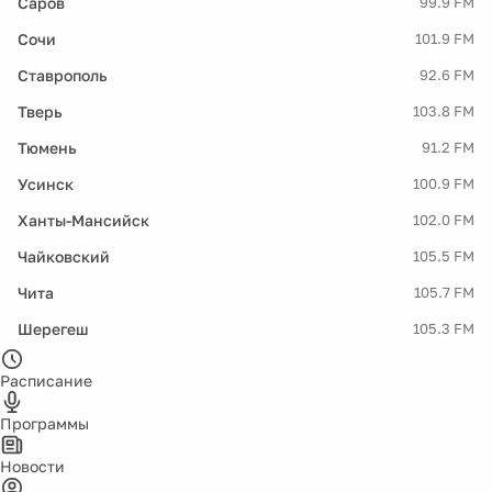
Саров
99.9 FM
Сочи
101.9 FM
Ставрополь
92.6 FM
Тверь
103.8 FM
Тюмень
91.2 FM
Усинск
100.9 FM
Ханты-Мансийск
102.0 FM
Чайковский
105.5 FM
Чита
105.7 FM
Шерегеш
105.3 FM
Расписание
Программы
Новости