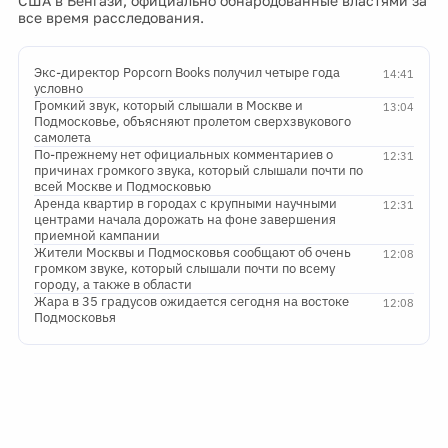
США в Бенгази, официально обнародованные властями за
все время расследования.
Экс-директор Popcorn Books получил четыре года
14:41
условно
Громкий звук, который слышали в Москве и
13:04
Подмосковье, объясняют пролетом сверхзвукового
самолета
По-прежнему нет официальных комментариев о
12:31
причинах громкого звука, который слышали почти по
всей Москве и Подмосковью
Аренда квартир в городах с крупными научными
12:31
центрами начала дорожать на фоне завершения
приемной кампании
Жители Москвы и Подмосковья сообщают об очень
12:08
громком звуке, который слышали почти по всему
городу, а также в области
Жара в 35 градусов ожидается сегодня на востоке
12:08
Подмосковья