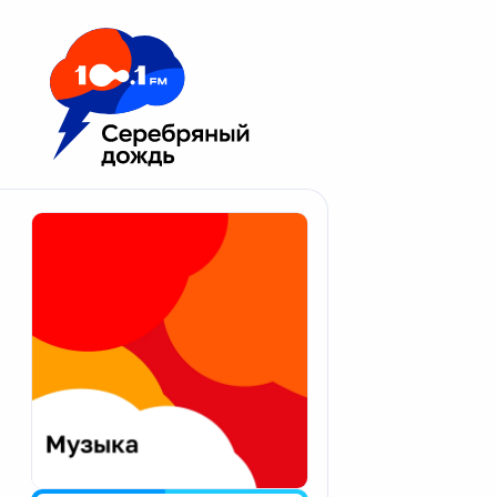
Москва 100.1 FM
Апатиты
Астрахань
Волгоград
Вологда
Екатеринбург
Иваново
Казань
Калининград
Калуга