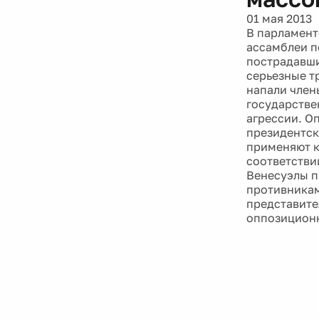
01 мая 2013
В парламент
ассамблеи п
пострадавши
серьезные т
напали член
государствен
агрессии. О
президентск
применяют к
соответстви
Венесуэлы п
противникам
представите
оппозиционн