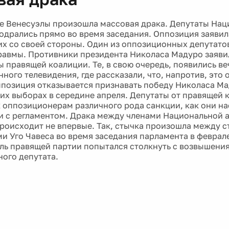
е Венесуэлы произошла массовая драка. Депутаты На
одрались прямо во время заседания. Оппозиция заявил
х со своей стороны. Один из оппозиционных депутато
равмы. Противники президента Николаса Мадуро заявил
ы правящей коалиции. Те, в свою очередь, появились в
ного телевидения, где рассказали, что, напротив, это
ппозиция отказывается признавать победу Николаса Ма
их выборах в середине апреля. Депутаты от правящей 
 оппозиционерам различного рода санкции, как они нас
и с регламентом. Драка между членами Национальной 
роисходит не впервые. Так, стычка произошла между 
и Уго Чавеса во время заседания парламента в феврале 
ль правящей партии попытался столкнуть с возвышени
ого депутата.