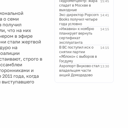
Гидрометцентр: жара
15:45
спадет в Москве в
выходные
циональной
Экс-директор Popcorn
14:41
а о семи
Books получил четыре
года условно
в получил
«Ижавиа» к ноябрю
14:15
и, что на них
планирует вернуть
ечером в эфире
сертификат
 они стали жертвой
эксплуатанта
дуро на
В ВС поступил иск о
14:15
снятии партии
коалиции
«Яблоко» с выборов в
таивают, строго в
Госдуму
ассамблеи
Аэропорт Внуково стал
13:30
сторонниками и
владельцем части
акций Домодедово
2011 года, когда
я выступавшего