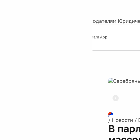
События
Контакты
О нас
Экскурсии
Silver Studio
Рекламодателям
Юридиче
Слушайте
App Store
Google Play
Telegram App
Серебряный
дождь
12+
Реклама
/
Новости
/
В пар
массо