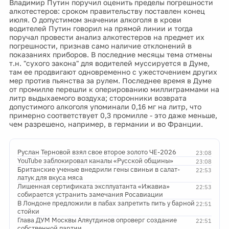
Владимир Путин поручил оценить пределы погрешности
алкотестеров: сроком правительству поставлен конец
июля. О допустимом значении алкоголя в крови
водителей Путин говорил на прямой линии и тогда
поручал провести анализ алкотестеров на предмет их
погрешности, признав само наличие отклонений в
показаниях приборов. В последние месяцы тема отмены
т.н. "сухого закона" для водителей муссируется в Думе,
там ее продвигают одновременно с ужесточением других
мер против пьянства за рулем. Последнее время в Думе
от промилле перешли к оперированию миллиграммами на
литр выдыхаемого воздуха; сторонники возврата
допустимого алкоголя упоминали 0,16 мг на литр, что
примерно соответствует 0,3 промилле - это даже меньше,
чем разрешено, например, в германии и во Франции.
Руслан Терновой взял свое второе золото ЧЕ-2026
23:08
YouTube заблокировал каналы «Русской общины»
23:08
Британские ученые внедрили гены свиньи в салат-
22:53
латук для вкуса мяса
Лишенная сертификата эксплуатанта «Ижавиа»
22:53
собирается устранить замечания Росавиации
В Лондоне предложили в пабах запретить пить у барной
22:51
стойки
Глава ДУМ Москвы Аляутдинов опроверг создание
22:51
собственной партии