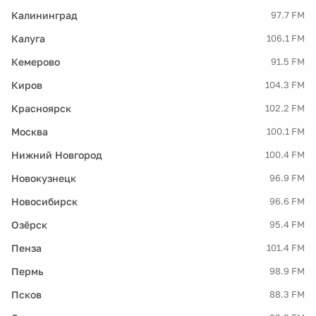
Калининград
97.7 FM
Калуга
106.1 FM
Кемерово
91.5 FM
Киров
104.3 FM
Красноярск
102.2 FM
Москва
100.1 FM
Нижний Новгород
100.4 FM
Новокузнецк
96.9 FM
Новосибирск
96.6 FM
Озёрск
95.4 FM
Пенза
101.4 FM
Пермь
98.9 FM
Псков
88.3 FM