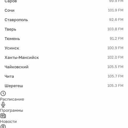
Саров
99.9 FM
Сочи
101.9 FM
Ставрополь
92.6 FM
Тверь
103.8 FM
Тюмень
91.2 FM
Усинск
100.9 FM
Ханты-Мансийск
102.0 FM
Чайковский
105.5 FM
Чита
105.7 FM
Шерегеш
105.3 FM
Расписание
Программы
Новости