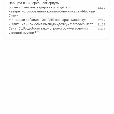
маршрут в ЕС через Севморпуть
Более 20 человек задержаны по делу о
22:12
незарегистрированных криптообменниках в «Москва-
Сити»
Минздрав добавил в ЖНВЛП препарат «Энхерту»
22:12
«Флит Лизинг» купил бывшую «дочку» Mercedes-Benz
21:39
Сенат США одобрил законопроект об ужесточении
21:08
санкций против РФ