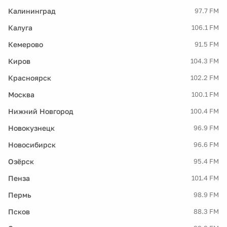
Калининград
97.7 FM
Калуга
106.1 FM
Кемерово
91.5 FM
Киров
104.3 FM
Красноярск
102.2 FM
Москва
100.1 FM
Нижний Новгород
100.4 FM
Новокузнецк
96.9 FM
Новосибирск
96.6 FM
Озёрск
95.4 FM
Пенза
101.4 FM
Пермь
98.9 FM
Псков
88.3 FM