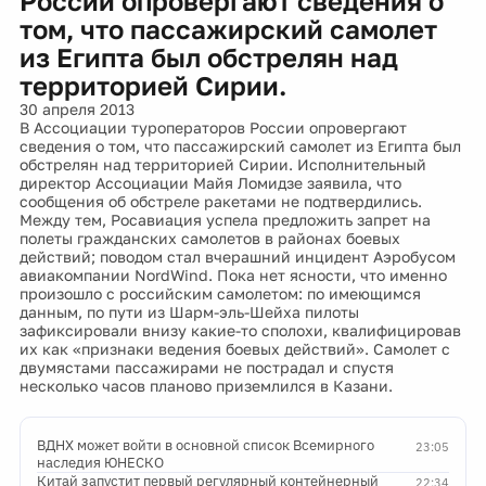
России опровергают сведения о
том, что пассажирский самолет
из Египта был обстрелян над
территорией Сирии.
30 апреля 2013
В Ассоциации туроператоров России опровергают
сведения о том, что пассажирский самолет из Египта был
обстрелян над территорией Сирии. Исполнительный
директор Ассоциации Майя Ломидзе заявила, что
сообщения об обстреле ракетами не подтвердились.
Между тем, Росавиация успела предложить запрет на
полеты гражданских самолетов в районах боевых
действий; поводом стал вчерашний инцидент Аэробусом
авиакомпании NordWind. Пока нет ясности, что именно
произошло с российским самолетом: по имеющимся
данным, по пути из Шарм-эль-Шейха пилоты
зафиксировали внизу какие-то сполохи, квалифицировав
их как «признаки ведения боевых действий». Самолет с
двумястами пассажирами не пострадал и спустя
несколько часов планово приземлился в Казани.
ВДНХ может войти в основной список Всемирного
23:05
наследия ЮНЕСКО
Китай запустит первый регулярный контейнерный
22:34