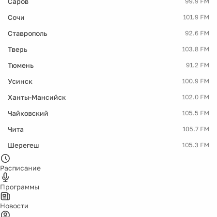
Саров
99.9 FM
Сочи
101.9 FM
Ставрополь
92.6 FM
Тверь
103.8 FM
Тюмень
91.2 FM
Усинск
100.9 FM
Ханты-Мансийск
102.0 FM
Чайковский
105.5 FM
Чита
105.7 FM
Шерегеш
105.3 FM
Расписание
Программы
Новости