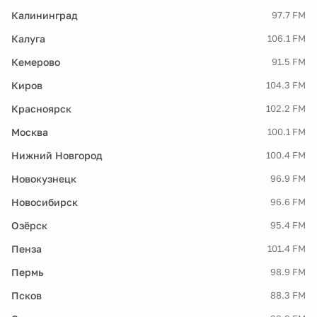
Калининград
97.7 FM
Калуга
106.1 FM
Кемерово
91.5 FM
Киров
104.3 FM
Красноярск
102.2 FM
Москва
100.1 FM
Нижний Новгород
100.4 FM
Новокузнецк
96.9 FM
Новосибирск
96.6 FM
Озёрск
95.4 FM
Пенза
101.4 FM
Пермь
98.9 FM
Псков
88.3 FM