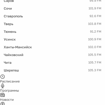
Саров
99.9 FM
Сочи
101.9 FM
Ставрополь
92.6 FM
Тверь
103.8 FM
Тюмень
91.2 FM
Усинск
100.9 FM
Ханты-Мансийск
102.0 FM
Чайковский
105.5 FM
Чита
105.7 FM
Шерегеш
105.3 FM
Расписание
Программы
Новости