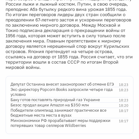
России лыжи и лыжный костюм. Путин, в свою очередь,
преподнес Абэ бутылку редкого вина урожая 1855 года.
По итогам переговоров лидеры двух стран сообщили о
преодолении 67-летнего застоя и ускорении переговоров
по заключению мирного договора. Между Москвой и
Токио подписана декларация о прекращении войны от
1956 года, которая может вступить в силу только после
заключения мира. Главным препятствием к мирному
договору является нерешенный спор вокруг Курильских
островов. Япония претендует на четыре острова,
ссылаясь на договор от 1855 года. Россия считает, что эти
территории вошли в состав СССР по итогам Второй
мировой войны.
Депутат Останина внесет законопроект об отмене ЕГЭ
18:23
Экс-директору Popcorn Books запросили четыре года
18:23
условно
Баку готов поставлять природный газ Украине
18:23
Безос продал акции Amazon на $350 млн
18:20
Победители олимпиад занимают практически все
18:17
бюджетные места места в вузах
Минэкономики РФ прорабатывает меры поддержки
18:17
потерявших товар селлеров Wildberries