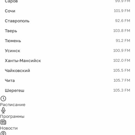
Саров
99.9 FM
Сочи
101.9 FM
Ставрополь
92.6 FM
Тверь
103.8 FM
Тюмень
91.2 FM
Усинск
100.9 FM
Ханты-Мансийск
102.0 FM
Чайковский
105.5 FM
Чита
105.7 FM
Шерегеш
105.3 FM
Расписание
Программы
Новости