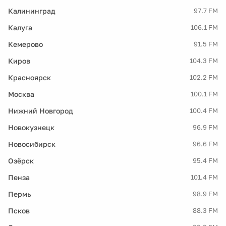
Калининград
97.7 FM
Калуга
106.1 FM
Кемерово
91.5 FM
Киров
104.3 FM
Красноярск
102.2 FM
Москва
100.1 FM
Нижний Новгород
100.4 FM
Новокузнецк
96.9 FM
Новосибирск
96.6 FM
Озёрск
95.4 FM
Пенза
101.4 FM
Пермь
98.9 FM
Псков
88.3 FM