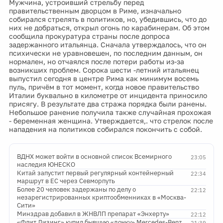
Мужчина, устроивший стрельбу перед
правительственным дворцом в Риме, изначально
собирался стрелять в политиков, но, убедившись, что до
них не добраться, открыл огонь по карабинерам. Об этом
сообщила прокуратура страны после допроса
задержанного итальянца. Сначала утверждалось, что он
психически не уравновешен, по последним данным, он
нормален, но отчаялся после потери работы из-за
возникших проблем. Сорока шести -летний итальянец
выпустил сегодня в центре Рима как минимум восемь
пуль, причём в тот момент, когда новое правительство
Италии буквально в километре от инцидента приносило
присягу. В результате два стража порядка были ранены.
Небольшое ранение получила также случайная прохожая
- беременная женщина. Утверждается,. что стрелок после
нападения на политиков собирался покончить с собой.
ВДНХ может войти в основной список Всемирного
23:05
наследия ЮНЕСКО
Китай запустит первый регулярный контейнерный
22:34
маршрут в ЕС через Севморпуть
Более 20 человек задержаны по делу о
22:12
незарегистрированных криптообменниках в «Москва-
Сити»
Минздрав добавил в ЖНВЛП препарат «Энхерту»
22:12
«Флит Лизинг» купил бывшую «дочку» Mercedes-Benz
21:39