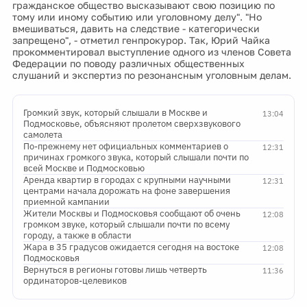
гражданское общество высказывают свою позицию по
тому или иному событию или уголовному делу". "Но
вмешиваться, давить на следствие - категорически
запрещено", - отметил генпрокурор. Так, Юрий Чайка
прокомментировал выступление одного из членов Совета
Федерации по поводу различных общественных
слушаний и экспертиз по резонансным уголовным делам.
Громкий звук, который слышали в Москве и
13:04
Подмосковье, объясняют пролетом сверхзвукового
самолета
По-прежнему нет официальных комментариев о
12:31
причинах громкого звука, который слышали почти по
всей Москве и Подмосковью
Аренда квартир в городах с крупными научными
12:31
центрами начала дорожать на фоне завершения
приемной кампании
Жители Москвы и Подмосковья сообщают об очень
12:08
громком звуке, который слышали почти по всему
городу, а также в области
Жара в 35 градусов ожидается сегодня на востоке
12:08
Подмосковья
Вернуться в регионы готовы лишь четверть
11:36
ординаторов-целевиков