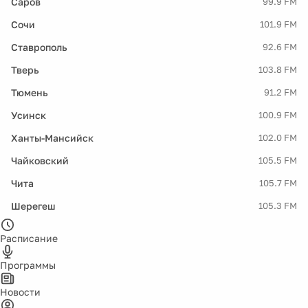
Саров
99.9 FM
Сочи
101.9 FM
Ставрополь
92.6 FM
Тверь
103.8 FM
Тюмень
91.2 FM
Усинск
100.9 FM
Ханты-Мансийск
102.0 FM
Чайковский
105.5 FM
Чита
105.7 FM
Шерегеш
105.3 FM
Расписание
Программы
Новости