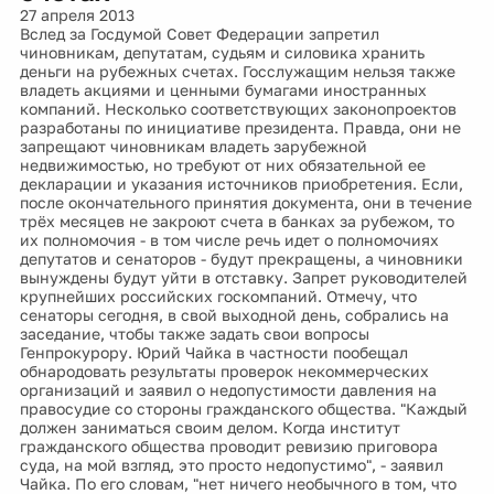
27 апреля 2013
Вслед за Госдумой Совет Федерации запретил
чиновникам, депутатам, судьям и силовика хранить
деньги на рубежных счетах. Госслужащим нельзя также
владеть акциями и ценными бумагами иностранных
компаний. Несколько соответствующих законопроектов
разработаны по инициативе президента. Правда, они не
запрещают чиновникам владеть зарубежной
недвижимостью, но требуют от них обязательной ее
декларации и указания источников приобретения. Если,
после окончательного принятия документа, они в течение
трёх месяцев не закроют счета в банках за рубежом, то
их полномочия - в том числе речь идет о полномочиях
депутатов и сенаторов - будут прекращены, а чиновники
вынуждены будут уйти в отставку. Запрет руководителей
крупнейших российских госкомпаний. Отмечу, что
сенаторы сегодня, в свой выходной день, собрались на
заседание, чтобы также задать свои вопросы
Генпрокурору. Юрий Чайка в частности пообещал
обнародовать результаты проверок некоммерческих
организаций и заявил о недопустимости давления на
правосудие со стороны гражданского общества. "Каждый
должен заниматься своим делом. Когда институт
гражданского общества проводит ревизию приговора
суда, на мой взгляд, это просто недопустимо", - заявил
Чайка. По его словам, "нет ничего необычного в том, что