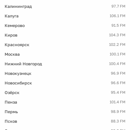
Калининград
97.7 FM
Калуга
106.1 FM
Кемерово
91.5 FM
Киров
104.3 FM
Красноярск
102.2 FM
Москва
100.1 FM
Нижний Новгород
100.4 FM
Новокузнецк
96.9 FM
Новосибирск
96.6 FM
Озёрск
95.4 FM
Пенза
101.4 FM
Пермь
98.9 FM
Псков
88.3 FM