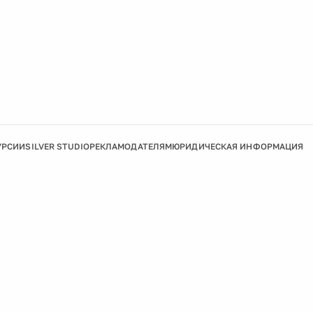
УРСИИ
SILVER STUDIO
РЕКЛАМОДАТЕЛЯМ
ЮРИДИЧЕСКАЯ ИНФОРМАЦИЯ