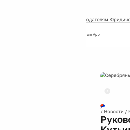
События
Контакты
О нас
Экскурсии
Silver Studio
Рекламодателям
Юридиче
Слушайте
App Store
Google Play
Telegram App
Серебряный
дождь
12+
Реклама
/
Новости
/
Руков
Кутьи