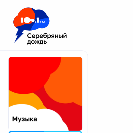
Москва 100.1 FM
Апатиты
Астрахань
Волгоград
Вологда
Екатеринбург
Иваново
Казань
Калининград
Калуга