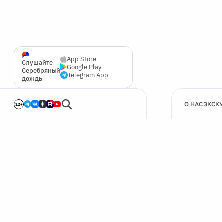
App Store
Слушайте
Google Play
Серебряный
Telegram App
дождь
О НАС
ЭКСК
12+