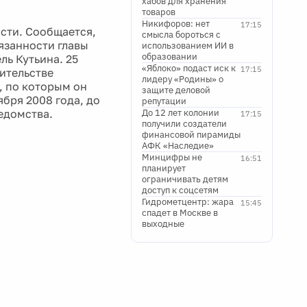
хабов для хранения
товаров
Никифоров: нет
17:15
сти. Сообщается,
смысла бороться с
язанности главы
использованием ИИ в
образовании
ь Кутьина. 25
«Яблоко» подаст иск к
17:15
ительстве
лидеру «Родины» о
, по которым он
защите деловой
ября 2008 года, до
репутации
ведомства.
До 12 лет колонии
17:15
получили создатели
финансовой пирамиды
АФК «Наследие»
Минцифры не
16:51
планирует
ограничивать детям
доступ к соцсетям
Гидрометцентр: жара
15:45
спадет в Москве в
выходные