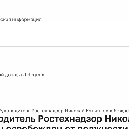
ская информация
Руководитель Ростехнадзор Николай Кутьин освобожде
одитель Ростехнадзор Нико
н освобожден от должности