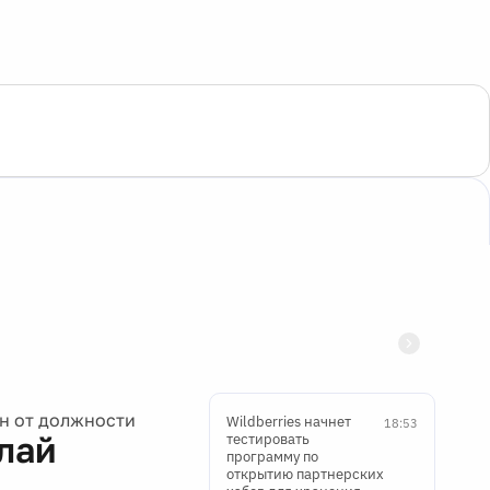
н от должности
Wildberries начнет
18:53
лай
тестировать
программу по
открытию партнерских