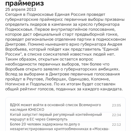
праймериз
25 апреля 2013
Сегодня в Подмосковье Единая Россия проведет
губернаторские праймериз: первичные выборы призваны
определить лидеров в кампании за кресло губернатора
Подмосковья. Первое внутрипартийное голосование,
которое даст официальный старт предвыборной гонке,
проведет региональное отделение партии в подмосковном
Дмитрове. Помимо нынешнего врио губернатора Андрея
Воробьева, который пойдет как представитель "Единой
России", в списке соискателей известных людей нет.
Таким образом, открытым остается вопрос
необходимости первичных выборов, тем более что
Воробьев открыто заявлял о губернаторских амбициях.
Вслед за выборами в Дмитрове первичные голосования
пройдут в Реутове, Люберцах, Одинцово, Коломне,
Ногинске и Подольске. По их итогам будет составлен
общий рейтинг голосов, поданных за каждого кандидата.
ВДНХ может войти в основной список Всемирного
23:05
наследия ЮНЕСКО
Китай запустит первый регулярный контейнерный
22:34
маршрут в ЕС через Севморпуть
Более 20 человек задержаны по делу о
22:12
незарегистрированных криптообменниках в «Москва-