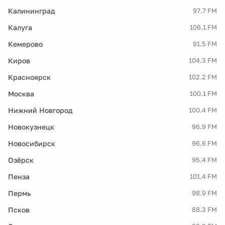
Калининград
97.7 FM
Калуга
106.1 FM
Кемерово
91.5 FM
Киров
104.3 FM
Красноярск
102.2 FM
Москва
100.1 FM
Нижний Новгород
100.4 FM
Новокузнецк
96.9 FM
Новосибирск
96.6 FM
Озёрск
95.4 FM
Пенза
101.4 FM
Пермь
98.9 FM
Псков
88.3 FM