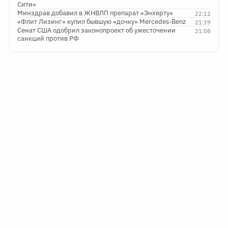
Сити»
Минздрав добавил в ЖНВЛП препарат «Энхерту»
22:12
«Флит Лизинг» купил бывшую «дочку» Mercedes-Benz
21:39
Сенат США одобрил законопроект об ужесточении
21:08
санкций против РФ