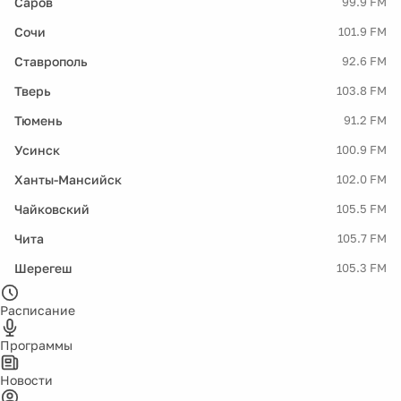
Саров
99.9 FM
Сочи
101.9 FM
Ставрополь
92.6 FM
Тверь
103.8 FM
Тюмень
91.2 FM
Усинск
100.9 FM
Ханты-Мансийск
102.0 FM
Чайковский
105.5 FM
Чита
105.7 FM
Шерегеш
105.3 FM
Расписание
Программы
Новости