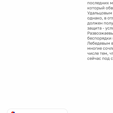
последних м
который обв
Удальцовым 
однако, в от
должен полу
защита - усл
Развозжаевы
беспорядки 
Лебедевым в
многие сочли
числе тем, 
сейчас под с