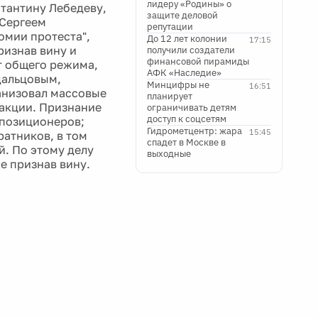
лидеру «Родины» о
тантину Лебедеву,
защите деловой
 Сергеем
репутации
омии протеста",
До 12 лет колонии
17:15
ризнав вину и
получили создатели
финансовой пирамиды
т общего режима,
АФК «Наследие»
Удальцовым,
Минцифры не
16:51
анизовал массовые
планирует
 акции. Признание
ограничивать детям
доступ к соцсетям
ппозиционеров;
Гидрометцентр: жара
15:45
ратников, в том
спадет в Москве в
й. По этому делу
выходные
же признав вину.