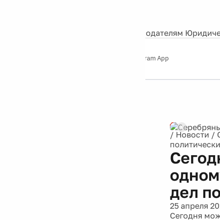
События
Контакты
О нас
Экскурсии
Silver Studio
Рекламодателям
Юридиче
Слушайте
App Store
Google Play
Telegram App
Серебряный
дождь
12+
Реклама
/
Новости
/
политически
Сегод
одном
дел п
25 апреля 20
Сегодня мож