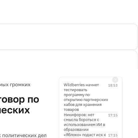
амых громких
Wildberries начнет
18:53
тестировать
программу по
говор по
открытию партнерских
хабов для хранения
ческих
товаров
Никифоров: нет
17:15
смысла бороться с
использованием ИИ в
образовании
х политических дел
«Яблоко» подаст иск к
17:15