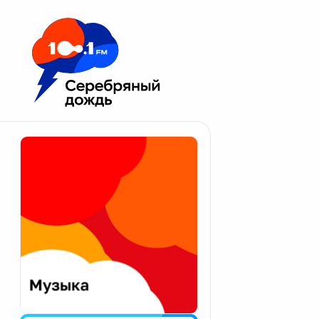
Москва 100.1 FM
Апатиты
Астрахань
Волгоград
Вологда
Екатеринбург
Иваново
Казань
Калининград
Калуга