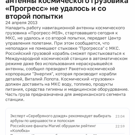
антенны космического грузовика
«Прогресс» не удалось и со
второй попытки
24 апреля 2013
Наладить работу навигационной антенны космического
грузовика «Прогресс-М19», стартовавшего сегодня к
МКС, не удалось и со второй попытки, передает Центр
управления полетами. При этом сообщается, что
неполадки не помешают стыковке "Прогресса" с МКС.
Российский грузовой корабль сможет пристыковаться к
Международной космической станции в автоматическом
режиме даже без использования нераскрывшейся
антенны, сообщил президент Ракетно-космической
корпорации "Энергия", которая производит корабли
деталей, Виталий Лопота. Космический «грузовик»
должен доставить на МКС воду, топливо, продукты
питания, средства гигиены и медицинское оборудование.
Часть груза предназначена для американского сегмента
станции.
Эксперт «Серебряного дождя» рекомендует выбирать
23:04
арбузы по шершавости и полоскам
Российские фанаты Marvel обрушили рейтинг
22:59
«Колобка»