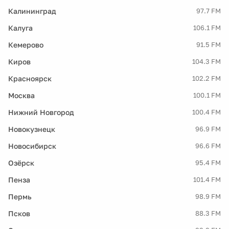
Калининград
97.7 FM
Калуга
106.1 FM
Кемерово
91.5 FM
Киров
104.3 FM
Красноярск
102.2 FM
Москва
100.1 FM
Нижний Новгород
100.4 FM
Новокузнецк
96.9 FM
Новосибирск
96.6 FM
Озёрск
95.4 FM
Пенза
101.4 FM
Пермь
98.9 FM
Псков
88.3 FM