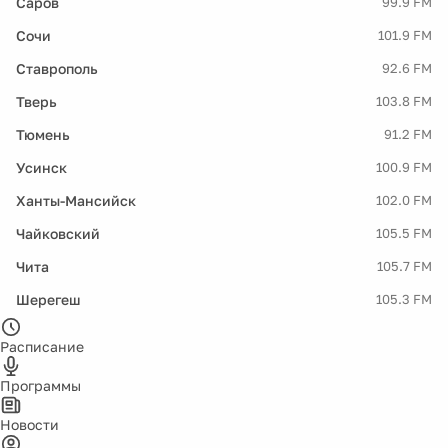
Саров
99.9 FM
Сочи
101.9 FM
Ставрополь
92.6 FM
Тверь
103.8 FM
Тюмень
91.2 FM
Усинск
100.9 FM
Ханты-Мансийск
102.0 FM
Чайковский
105.5 FM
Чита
105.7 FM
Шерегеш
105.3 FM
Расписание
Программы
Новости