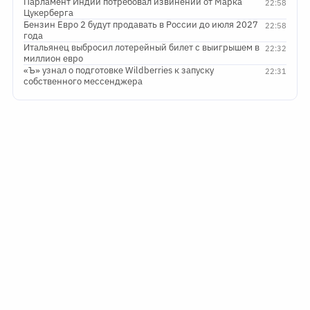
Парламент Индии потребовал извинений от Марка
22:58
Цукерберга
Бензин Евро 2 будут продавать в России до июля 2027
22:58
года
Итальянец выбросил лотерейный билет с выигрышем в
22:32
миллион евро
«Ъ» узнал о подготовке Wildberries к запуску
22:31
собственного мессенджера