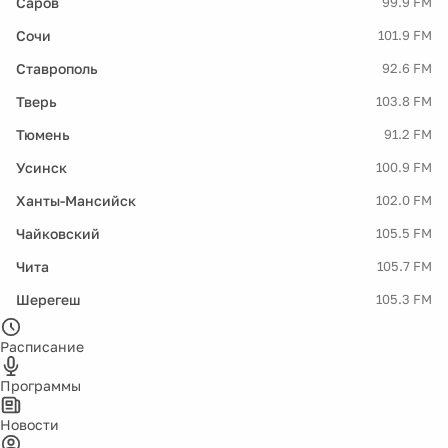
Саров
99.9 FM
Сочи
101.9 FM
Ставрополь
92.6 FM
Тверь
103.8 FM
Тюмень
91.2 FM
Усинск
100.9 FM
Ханты-Мансийск
102.0 FM
Чайковский
105.5 FM
Чита
105.7 FM
Шерегеш
105.3 FM
Расписание
Программы
Новости