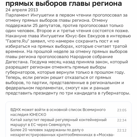
прямых выборов главы региона
24 апреля 2013
Парламент Ингушетии в первом чтении проголосовал за
отмену прямых выборов главы региона. Отмену
поддержали 25 депутатов, против проголосовал только
один человек. Второе и и третье чтения состоятся позже.
Накануне глава Ингушетии Юнус-Бек Евкуров в интервью
"Газете.Ru" заявил, что намерен сохранить пост и не
избираться на прямых выборах, которые считает тратой
времени. На прошлой неделе за отмену прямых выборов
главы региона проголосовало Народное собрание
Дагестана. Госдума месяц назад приняла закон, который
разрещает регионам отменять прямые выборы
губернаторов, которые вернули только в прошлом году.
Теперь, если регион решит отказаться от прямых
выборов, то партии, представленные в региональном и
федеральном парламентах, смогут как и раньше
представить президенту по три кандидата в губернаторы.
ВДНХ может войти в основной список Всемирного
23:05
наследия ЮНЕСКО
Китай запустит первый регулярный контейнерный
22:34
маршрут в ЕС через Севморпуть
Более 20 человек задержаны по делу о
22:12
незарегистрированных криптообменниках в «Москва-