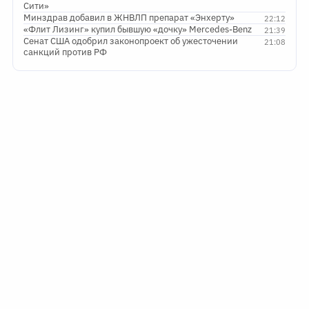
Сити»
Минздрав добавил в ЖНВЛП препарат «Энхерту»
22:12
«Флит Лизинг» купил бывшую «дочку» Mercedes-Benz
21:39
Сенат США одобрил законопроект об ужесточении
21:08
санкций против РФ