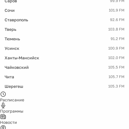
Саров
99.9 FM
Сочи
101.9 FM
Ставрополь
92.6 FM
Тверь
103.8 FM
Тюмень
91.2 FM
Усинск
100.9 FM
Ханты-Мансийск
102.0 FM
Чайковский
105.5 FM
Чита
105.7 FM
Шерегеш
105.3 FM
Расписание
Программы
Новости