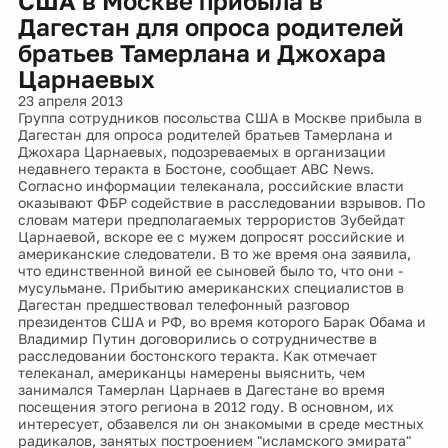
США в Москве прибыла в
Дагестан для опроса родителей
братьев Тамерлана и Джохара
Царнаевых
23 апреля 2013
Группа сотрудников посольства США в Москве прибыла в
Дагестан для опроса родителей братьев Тамерлана и
Джохара Царнаевых, подозреваемых в организации
недавнего теракта в Бостоне, сообщает ABC News.
Согласно информации телеканала, российские власти
оказывают ФБР содействие в расследовании взрывов. По
словам матери предполагаемых террористов Зубейдат
Царнаевой, вскоре ее с мужем допросят российские и
американские следователи. В то же время она заявила,
что единственной виной ее сыновей было то, что они -
мусульмане. Прибытию американских специалистов в
Дагестан предшествовал телефонный разговор
президентов США и РФ, во время которого Барак Обама и
Владимир Путин договорились о сотрудничестве в
расследовании бостонского теракта. Как отмечает
телеканал, американцы намерены выяснить, чем
занимался Тамерлан Царнаев в Дагестане во время
посещения этого региона в 2012 году. В основном, их
интересует, обзавелся ли он знакомыми в среде местных
радикалов, занятых построением "исламского эмирата"