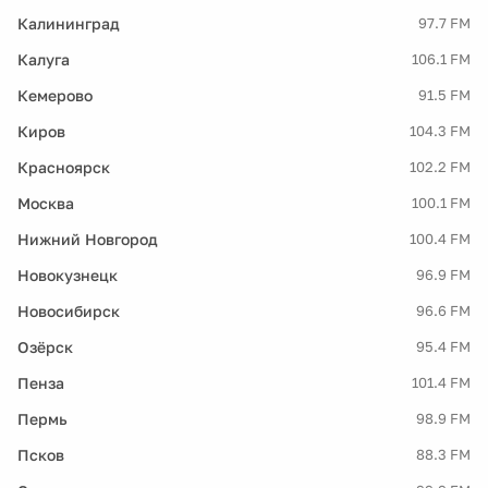
Калининград
97.7 FM
Калуга
106.1 FM
Кемерово
91.5 FM
Киров
104.3 FM
Красноярск
102.2 FM
Москва
100.1 FM
Нижний Новгород
100.4 FM
Новокузнецк
96.9 FM
Новосибирск
96.6 FM
Озёрск
95.4 FM
Пенза
101.4 FM
Пермь
98.9 FM
Псков
88.3 FM