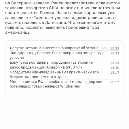
на Северном Кавказе. Ранее представители исламистов
заявляли, что против США не воюют, а их единственным
врагом является Россия. Члены семьи Царнаевых уже
заявляли, что Тамерлан увлекся идеями радикального
ислама, находясь в Дагестане. Что именно его к этому
подвигло, надеются выяснить прибывшие туда
американцы.
Депутат Останина внесет законопроект об отмене ЕГЭ
18:23
Экс-директору Popcorn Books запросили четыре года
18:23
условно
Баку готов поставлять природный газ Украине
18:23
Безос продал акции Amazon на $350 млн
18:20
Победители олимпиад занимают практически все
18:17
бюджетные места места в вузах
Минэкономики РФ прорабатывает меры поддержки
18:17
потерявших товар селлеров Wildberries