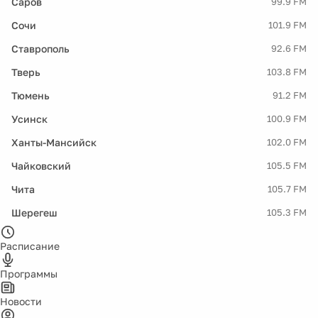
Саров
99.9 FM
Сочи
101.9 FM
Ставрополь
92.6 FM
Тверь
103.8 FM
Тюмень
91.2 FM
Усинск
100.9 FM
Ханты-Мансийск
102.0 FM
Чайковский
105.5 FM
Чита
105.7 FM
Шерегеш
105.3 FM
Расписание
Программы
Новости