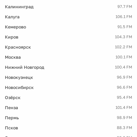
Калининград
97.7 FM
Калуга
106.1 FM
Кемерово
91.5 FM
Киров
104.3 FM
Красноярск
102.2 FM
Москва
100.1 FM
Нижний Новгород
100.4 FM
Новокузнецк
96.9 FM
Новосибирск
96.6 FM
Озёрск
95.4 FM
Пенза
101.4 FM
Пермь
98.9 FM
Псков
88.3 FM