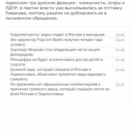
подписали три думские фракции - коммунисты, эсеры и
ЛДПР, в партии власти уже высказывалась за отставку
Ливанова, поэтому решили не дублировать ее в
письменном обращении.
Гидрометцентр: жара спадет в Москве в выходные
15:45
Экс-директор Popcorn Books получил четыре года
14:41
условно
Аэропорт Внуково стал владельцем части акций
13:30
Домодедово
Минцифры не будет ограничивать доступ детей в
13:30
соцсети
Громкий звук, который слышали в Москве и
13:04
Подмосковье, объясняют пролетом сверхзвукового
самолета
По-прежнему нет официальных комментариев о
12:31
причинах громкого звука, который слышали почти по
всей Москве и Подмосковью