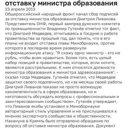
отставку министра образования
23 апреля 2013
Общероссийский народный фронт начал сбор подписей
за отставку министра образования Дмитрия Ливанова.
Представитель ОНФ, первый зампред думского комитета
по промышленности Владимир Гутенёв отметил тот факт,
что Дмитрий Медведев, отчитываясь в Госдуме о работе
правительства за прошлый год, дал понять, что в его
планы не входит отставка главы Минобрнауки, против
которого в последнее время развернули
информационную атаку. "Я скажу одно: министр - это не
рубль, чтобы всем нравиться. Более того, есть целый
набор позиций в правительстве, которые, если хотите,
являются расстрельными. К ним относятся должности
министра образования и министра здравоохранения", -
сказал тогда Медведев. Гутенёв отметил, что Медведев
защитил своего подопечного, но «за месяцы своей работы
Дмитрий Ливанов показал не просто вопиющую
некомпетентность в сфере образования, но и
неготовность обсуждать вопросы с профессиональным и
заинтересованным сообществом». Гутенёв утверждает,
что Ливанов якобы установил в Миноборнауки
авторитарный стиль управления и не прислушивался к
мнению экспертного сообщества и общественности.
Накануне в Кремль было отправлено обращение по
вопросу об отставке министра образования. Документ