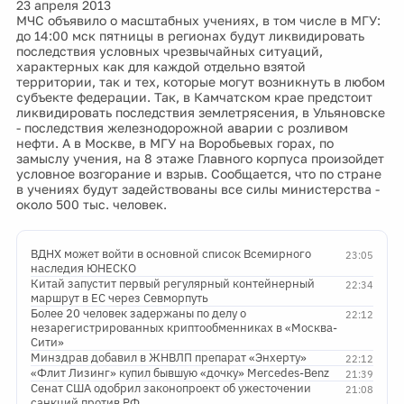
23 апреля 2013
МЧС объявило о масштабных учениях, в том числе в МГУ:
до 14:00 мск пятницы в регионах будут ликвидировать
последствия условных чрезвычайных ситуаций,
характерных как для каждой отдельно взятой
территории, так и тех, которые могут возникнуть в любом
субъекте федерации. Так, в Камчатском крае предстоит
ликвидировать последствия землетрясения, в Ульяновске
- последствия железнодорожной аварии с розливом
нефти. А в Москве, в МГУ на Воробьевых горах, по
замыслу учения, на 8 этаже Главного корпуса произойдет
условное возгорание и взрыв. Сообщается, что по стране
в учениях будут задействованы все силы министерства -
около 500 тыс. человек.
ВДНХ может войти в основной список Всемирного
23:05
наследия ЮНЕСКО
Китай запустит первый регулярный контейнерный
22:34
маршрут в ЕС через Севморпуть
Более 20 человек задержаны по делу о
22:12
незарегистрированных криптообменниках в «Москва-
Сити»
Минздрав добавил в ЖНВЛП препарат «Энхерту»
22:12
«Флит Лизинг» купил бывшую «дочку» Mercedes-Benz
21:39
Сенат США одобрил законопроект об ужесточении
21:08
санкций против РФ