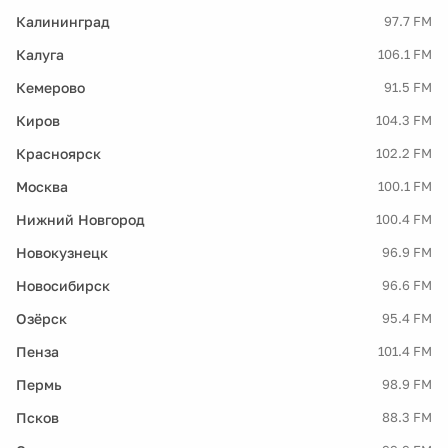
Калининград
97.7 FM
Калуга
106.1 FM
Кемерово
91.5 FM
Киров
104.3 FM
Красноярск
102.2 FM
Москва
100.1 FM
Нижний Новгород
100.4 FM
Новокузнецк
96.9 FM
Новосибирск
96.6 FM
Озёрск
95.4 FM
Пенза
101.4 FM
Пермь
98.9 FM
Псков
88.3 FM