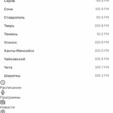
Саров
99.9 FM
Сочи
101.9 FM
Ставрополь
92.6 FM
Тверь
103.8 FM
Тюмень
91.2 FM
Усинск
100.9 FM
Ханты-Мансийск
102.0 FM
Чайковский
105.5 FM
Чита
105.7 FM
Шерегеш
105.3 FM
Расписание
Программы
Новости