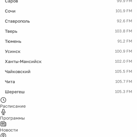
Саров
99.9 FM
Сочи
101.9 FM
Ставрополь
92.6 FM
Тверь
103.8 FM
Тюмень
91.2 FM
Усинск
100.9 FM
Ханты-Мансийск
102.0 FM
Чайковский
105.5 FM
Чита
105.7 FM
Шерегеш
105.3 FM
Расписание
Программы
Новости