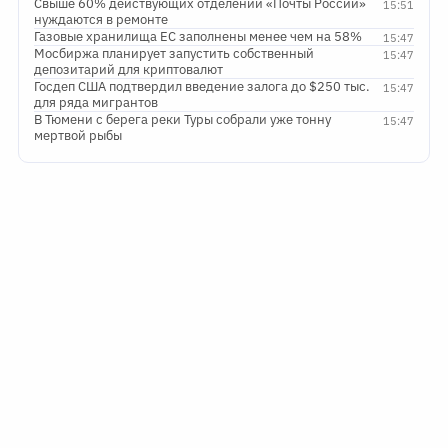
Свыше 60% действующих отделений «Почты России»
15:51
нуждаются в ремонте
Газовые хранилища ЕС заполнены менее чем на 58%
15:47
Мосбиржа планирует запустить собственный
15:47
депозитарий для криптовалют
Госдеп США подтвердил введение залога до $250 тыс.
15:47
для ряда мигрантов
В Тюмени с берега реки Туры собрали уже тонну
15:47
мертвой рыбы