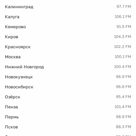
Калининград
97.7 FM
Калуга
106.1 FM
Кемерово
91.5 FM
Киров
104.3 FM
Красноярск
102.2 FM
Москва
100.1 FM
Нижний Новгород
100.4 FM
Новокузнецк
96.9 FM
Новосибирск
96.6 FM
Озёрск
95.4 FM
Пенза
101.4 FM
Пермь
98.9 FM
Псков
88.3 FM