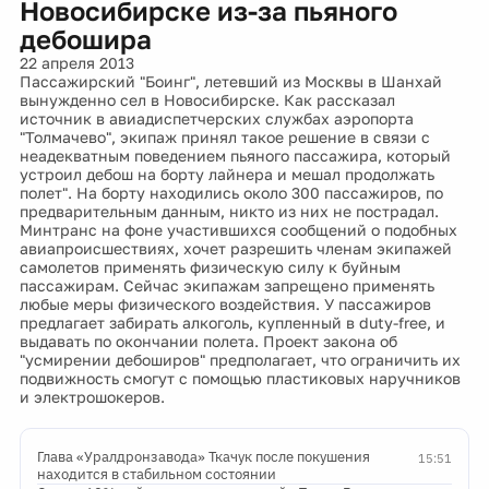
Новосибирске из-за пьяного
дебошира
22 апреля 2013
Пассажирский "Боинг", летевший из Москвы в Шанхай
вынужденно сел в Новосибирске. Как рассказал
источник в авиадиспетчерских службах аэропорта
"Толмачево", экипаж принял такое решение в связи с
неадекватным поведением пьяного пассажира, который
устроил дебош на борту лайнера и мешал продолжать
полет". На борту находились около 300 пассажиров, по
предварительным данным, никто из них не пострадал.
Минтранс на фоне участившихся сообщений о подобных
авиапроисшествиях, хочет разрешить членам экипажей
самолетов применять физическую силу к буйным
пассажирам. Сейчас экипажам запрещено применять
любые меры физического воздействия. У пассажиров
предлагает забирать алкоголь, купленный в duty-free, и
выдавать по окончании полета. Проект закона об
"усмирении дебоширов" предполагает, что ограничить их
подвижность смогут с помощью пластиковых наручников
и электрошокеров.
Глава «Уралдронзавода» Ткачук после покушения
15:51
находится в стабильном состоянии