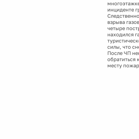
многоэтажке
инциденте г
Следственно
взрыва газо
четыре пост
находился г
туристическ
силы, что с
После ЧП не
обратиться 
месту пожар