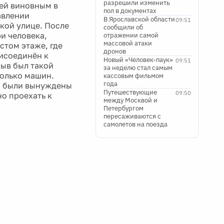
разрешили изменить
ней виновным в
пол в документах
авлении
В Ярославской области
09:51
кой улице. После
сообщили об
и человека,
отражении самой
массовой атаки
стом этаже, где
дронов
исоединён к
Новый «Человек-паук»
09:51
рыв был такой
за неделю стал самым
колько машин.
кассовым фильмом
года
и были вынуждены
Путешествующие
09:50
но проехать к
между Москвой и
Петербургом
пересаживаются с
самолетов на поезда