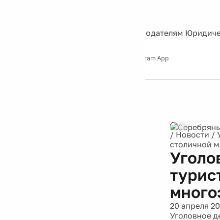
События
Контакты
О нас
Экскурсии
Silver Studio
Рекламодателям
Юридиче
Слушайте
App Store
Google Play
Telegram App
Серебряный
дождь
12+
Реклама
/
Новости
/
столичной 
Уголо
турис
много
20 апреля 20
Уголовное д