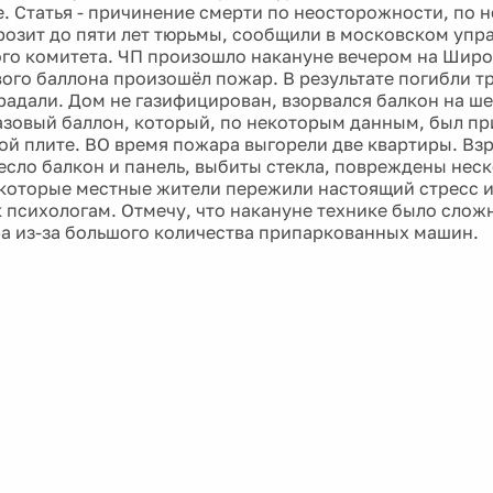
. Статья - причинение смерти по неосторожности, по 
розит до пяти лет тюрьмы, сообщили в московском упр
го комитета. ЧП произошло накануне вечером на Широ
вого баллона произошёл пожар. В результате погибли тр
радали. Дом не газифицирован, взорвался балкон на ше
азовый баллон, который, по некоторым данным, был пр
ой плите. ВО время пожара выгорели две квартиры. Вз
несло балкон и панель, выбиты стекла, повреждены нес
которые местные жители пережили настоящий стресс 
к психологам. Отмечу, что накануне технике было слож
а из-за большого количества припаркованных машин.