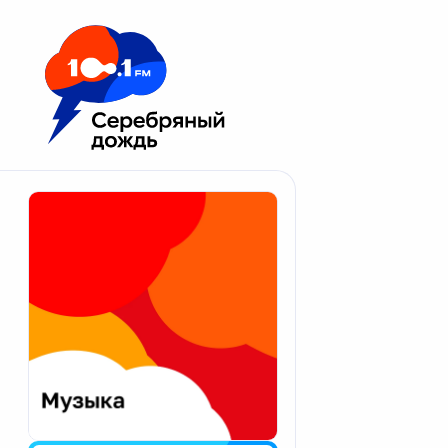
Москва 100.1 FM
Апатиты
Астрахань
Волгоград
Вологда
Екатеринбург
Иваново
Казань
Калининград
Калуга