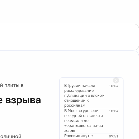
й плиты в
В Грузии начали
10:04
расследование
публикаций о плохом
е взрыва
отношении к
россиянам
В Москве уровень
10:04
погодной опасности
повысили до
«оранжевого» из-за
жары
толичной
Россиянину не
09:51