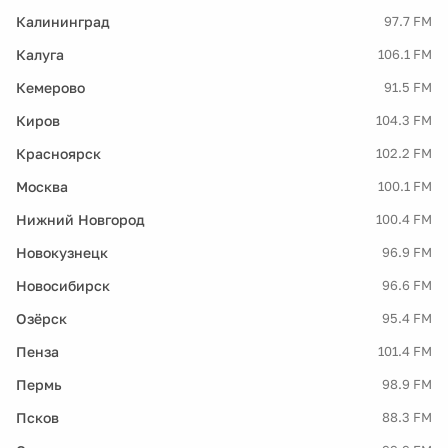
Калининград
97.7 FM
Калуга
106.1 FM
Кемерово
91.5 FM
Киров
104.3 FM
Красноярск
102.2 FM
Москва
100.1 FM
Нижний Новгород
100.4 FM
Новокузнецк
96.9 FM
Новосибирск
96.6 FM
Озёрск
95.4 FM
Пенза
101.4 FM
Пермь
98.9 FM
Псков
88.3 FM