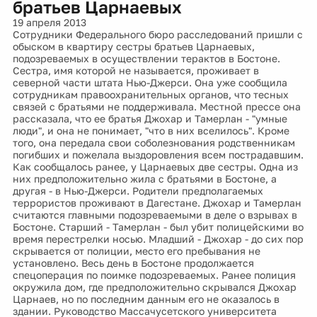
братьев Царнаевых
19 апреля 2013
Сотрудники Федерального бюро расследований пришли с
обыском в квартиру сестры братьев Царнаевых,
подозреваемых в осуществлении терактов в Бостоне.
Сестра, имя которой не называется, проживает в
северной части штата Нью-Джерси. Она уже сообщила
сотрудникам правоохранительных органов, что тесных
связей с братьями не поддерживала. Местной прессе она
рассказала, что ее братья Джохар и Тамерлан - "умные
люди", и она не понимает, "что в них вселилось". Кроме
того, она передала свои соболезнования родственникам
погибших и пожелала выздоровления всем пострадавшим.
Как сообщалось ранее, у Царнаевых две сестры. Одна из
них предположительно жила с братьями в Бостоне, а
другая - в Нью-Джерси. Родители предполагаемых
террористов проживают в Дагестане. Джохар и Тамерлан
считаются главными подозреваемыми в деле о взрывах в
Бостоне. Старший - Тамерлан - был убит полицейскими во
время перестрелки носью. Младший - Джохар - до сих пор
скрывается от полиции, место его пребывания не
установлено. Весь день в Бостоне продолжается
спецоперация по поимке подозреваемых. Ранее полиция
окружила дом, где предположительно скрывался Джохар
Царнаев, но по последним данным его не оказалось в
здании. Руководство Массачусетского университета