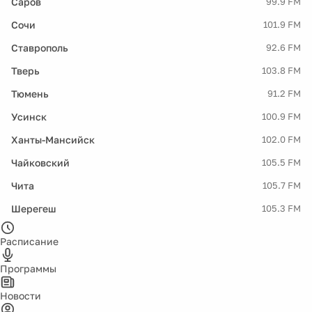
Саров
99.9 FM
Сочи
101.9 FM
Ставрополь
92.6 FM
Тверь
103.8 FM
Тюмень
91.2 FM
Усинск
100.9 FM
Ханты-Мансийск
102.0 FM
Чайковский
105.5 FM
Чита
105.7 FM
Шерегеш
105.3 FM
Расписание
Программы
Новости