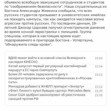
объявило всеобщую эвакуацию сотрудников и студентов
по "соображениям безопасности". Наша слушательница из
Бостона Александра Жмакина сообщила, что всех
русских студентов призывают в унивеситетских имейлах
не покидать кампусы, так как ожидается массовая волна
агрессии против русских. По последним данным, 19-
летний Джохар Царнаев получил огнестрельное ранение
во время ночной перестрелки с полицией. Группа
спецназа, которая в настоящее время ищет
подозреваемого в пригороде Бостона - Уотертауне,
"обнаружила следы крови".
ВДНХ может войти в основной список Всемирного
23:05
наследия ЮНЕСКО
Китай запустит первый регулярный контейнерный
22:34
маршрут в ЕС через Севморпуть
Более 20 человек задержаны по делу о
22:12
незарегистрированных криптообменниках в «Москва-
Сити»
Минздрав добавил в ЖНВЛП препарат «Энхерту»
22:12
«Флит Лизинг» купил бывшую «дочку» Mercedes-Benz
21:39
Сенат США одобрил законопроект об ужесточении
21:08
санкций против РФ