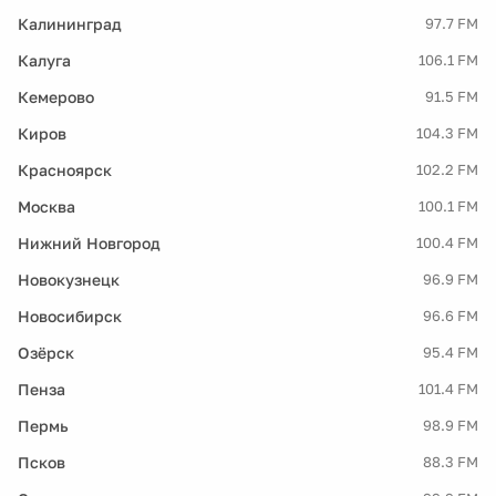
Калининград
97.7 FM
Калуга
106.1 FM
Кемерово
91.5 FM
Киров
104.3 FM
Красноярск
102.2 FM
Москва
100.1 FM
Нижний Новгород
100.4 FM
Новокузнецк
96.9 FM
Новосибирск
96.6 FM
Озёрск
95.4 FM
Пенза
101.4 FM
Пермь
98.9 FM
Псков
88.3 FM