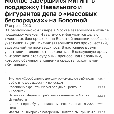
Москве завершился митинг в
поддержку Навального и
фигурантов дела о «массовых
беспорядках» на Болотной
17 апреля 2013
В Новопушкинском сквере в Москве завершился митинг в
поддержку Алексея Навального и фигурантов дела о
«массовых беспорядках» на Болотной площади, сообщают
участники акции. Митинг завершился без происшествий,
задержаний не производилось. В настоящее время
участники продолжают расходиться. В следующую среду
в Кирове начнется судебный процесс над Навальным,
которого обвиняют в хищении средств госкомпании
«Кировлес».
Эксперт «Серебряного дождя» рекомендует выбирать
23:04
арбузы по шершавости и полоскам
Российские фанаты Marvel обрушили рейтинг
22:59
«Колобка»
Парламент Индии потребовал извинений от Марка
22:58
Цукерберга
Бензин Евро 2 будут продавать в России до июля 2027
22:58
года
Итальянец выбросил лотерейный билет с выигрышем в
22:32