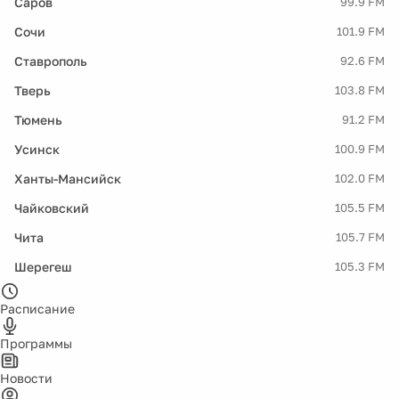
Саров
99.9 FM
Сочи
101.9 FM
Ставрополь
92.6 FM
Тверь
103.8 FM
Тюмень
91.2 FM
Усинск
100.9 FM
Ханты-Мансийск
102.0 FM
Чайковский
105.5 FM
Чита
105.7 FM
Шерегеш
105.3 FM
Расписание
Программы
Новости