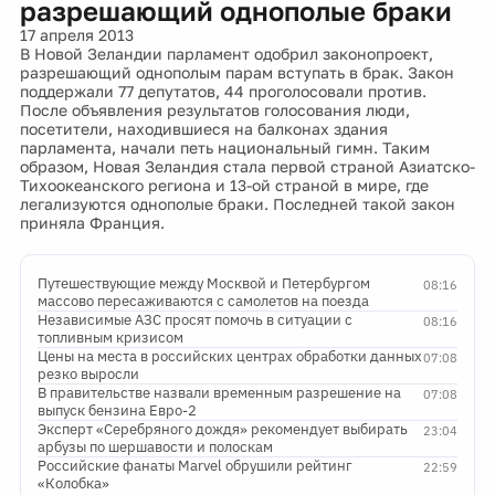
разрешающий однополые браки
17 апреля 2013
В Новой Зеландии парламент одобрил законопроект,
разрешающий однополым парам вступать в брак. Закон
поддержали 77 депутатов, 44 проголосовали против.
После объявления результатов голосования люди,
посетители, находившиеся на балконах здания
парламента, начали петь национальный гимн. Таким
образом, Новая Зеландия стала первой страной Азиатско-
Тихоокеанского региона и 13-ой страной в мире, где
легализуются однополые браки. Последней такой закон
приняла Франция.
Путешествующие между Москвой и Петербургом
08:16
массово пересаживаются с самолетов на поезда
Независимые АЗС просят помочь в ситуации с
08:16
топливным кризисом
Цены на места в российских центрах обработки данных
07:08
резко выросли
В правительстве назвали временным разрешение на
07:08
выпуск бензина Евро-2
Эксперт «Серебряного дождя» рекомендует выбирать
23:04
арбузы по шершавости и полоскам
Российские фанаты Marvel обрушили рейтинг
22:59
«Колобка»