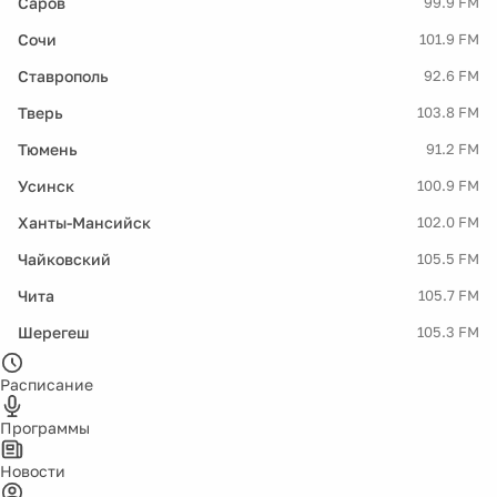
Саров
99.9 FM
Сочи
101.9 FM
Ставрополь
92.6 FM
Тверь
103.8 FM
Тюмень
91.2 FM
Усинск
100.9 FM
Ханты-Мансийск
102.0 FM
Чайковский
105.5 FM
Чита
105.7 FM
Шерегеш
105.3 FM
Расписание
Программы
Новости