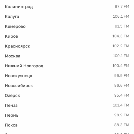
Калининград
97.7 FM
Калуга
106.1 FM
Кемерово
91.5 FM
Киров
104.3 FM
Красноярск
102.2 FM
Москва
100.1 FM
Нижний Новгород
100.4 FM
Новокузнецк
96.9 FM
Новосибирск
96.6 FM
Озёрск
95.4 FM
Пенза
101.4 FM
Пермь
98.9 FM
Псков
88.3 FM