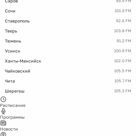
Саров
99.9 FM
Сочи
101.9 FM
Ставрополь
92.6 FM
Тверь
103.8 FM
Тюмень
91.2 FM
Усинск
100.9 FM
Ханты-Мансийск
102.0 FM
Чайковский
105.5 FM
Чита
105.7 FM
Шерегеш
105.3 FM
Расписание
Программы
Новости