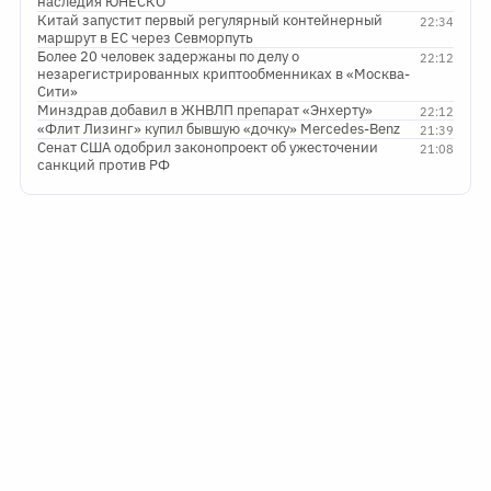
наследия ЮНЕСКО
Китай запустит первый регулярный контейнерный
22:34
маршрут в ЕС через Севморпуть
Более 20 человек задержаны по делу о
22:12
незарегистрированных криптообменниках в «Москва-
Сити»
Минздрав добавил в ЖНВЛП препарат «Энхерту»
22:12
«Флит Лизинг» купил бывшую «дочку» Mercedes-Benz
21:39
Сенат США одобрил законопроект об ужесточении
21:08
санкций против РФ