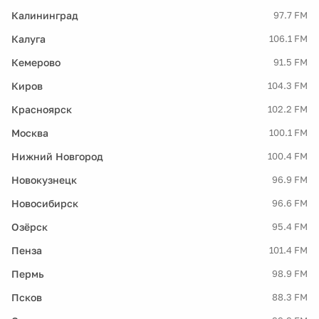
Калининград
97.7 FM
Калуга
106.1 FM
Кемерово
91.5 FM
Киров
104.3 FM
Красноярск
102.2 FM
Москва
100.1 FM
Нижний Новгород
100.4 FM
Новокузнецк
96.9 FM
Новосибирск
96.6 FM
Озёрск
95.4 FM
Пенза
101.4 FM
Пермь
98.9 FM
Псков
88.3 FM