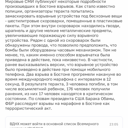
Мировые СМИ публикуют некоторые подробности
произошедших в Бостоне взрывов. Как стало известно
полиции, организаторы теракта попытались
замаскировать взрывные устройства под бесхозные вещи
- шестилитровые скороварки, помещенные в пластиковые
пакеты. При этом внутри скороварок находились гвозди,
шрапнель и другие мелкие металлические предметы,
увеличивающие поражающую силу взрывного
устройства. Рядом с одной из скороварок были
обнаружены провода, что позволило предположить, что
бомбы были оборудованы часовым механизмом. Тем не
менее, то, каким именно способом взрывчатка была
приведена в действие, пока неизвестно. В частности,
ранее высказывались версии, что взрывное устройство
было приведено в действие при помощи мобильного
телефона. Два взрыва в Бостоне прогремели накануне во
время международного марафона с интервалом в 12
секунд. В результате теракта, 3 человека погибли, в том
числе восьмилетний ребенок, 176 человек получили
ранения, из них 17 человек находятся в критическом
состоянии. По словам президента США Барака Обамы,
ФБР расследует взрывы на марафоне в Бостоне как
террористический акт.
ВДНХ может войти в основной список Всемирного
23:05