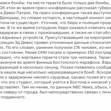
иеся бомбы. На месте теракта было только две бомбы,
 Об этом во время пресс-конференции рассказал губер
а Девал Патрик. На пресс-конференции также выступи
Делорьер, по словам которого, в настоящий момент ни
тона не существует. Уточнив, что бюро и полиция про
ие. В то же время сотрудник бюро оказался отвечать на
 задержан в связи с произошедшим, а также не стал об
 взрывных устройств. Присутствовавший на мероприя
олиции Эд Девис привел уточненные данные относител
. По его словам, ранения получили 176 человек, из них
 состоянии. Ранее СМИ писали о примерно 150 постра
ердил, что жертвами теракта стали три человека. Терак
акануне во время финиша Бостонского марафона. Взр
 разницей в несколько секунд. Позже появились сообщен
та нашли еще несколько неразорвавшихся бомб. Вскоре
и о задержании некоего саудовца, однако позже его о
что это студент, который учится в Бостоне и никакой 
едставляет. Тем не менее, по данным NBC News, обыск,
к северу от города, был непосредственно связан с лич
 подданного.