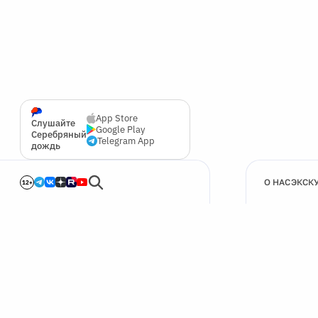
App Store
Слушайте
Google Play
Серебряный
Telegram App
дождь
О НАС
ЭКСК
12+