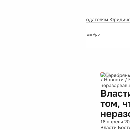
События
Контакты
О нас
Экскурсии
Silver Studio
Рекламодателям
Юридиче
Слушайте
App Store
Google Play
Telegram App
Серебряный
дождь
12+
Реклама
/
Новости
/
неразорвав
Власт
том, 
нераз
16 апреля 20
Власти Бост