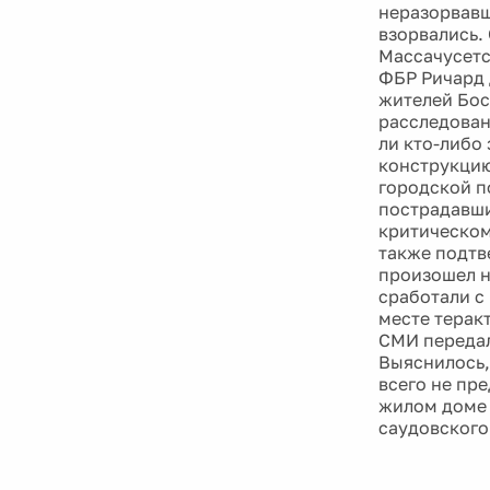
неразорвавш
взорвались.
Массачусетс
ФБР Ричард 
жителей Бос
расследован
ли кто-либо
конструкцию
городской п
пострадавших
критическом
также подтв
произошел н
сработали с
месте терак
СМИ передал
Выяснилось, 
всего не пр
жилом доме 
саудовского