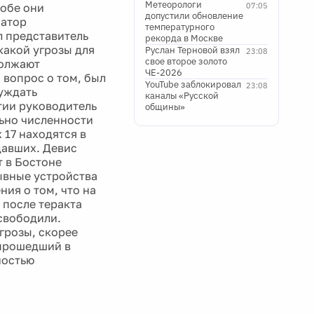
Метеорологи
 обе они
07:05
допустили обновление
натор
температурного
л представитель
рекорда в Москве
какой угрозы для
Руслан Терновой взял
23:08
свое второе золото
должают
ЧЕ-2026
 вопрос о том, был
YouTube заблокировал
23:08
суждать
каналы «Русской
тии руководитель
общины»
ьно численности
 17 находятся в
давших. Девис
т в Бостоне
ывные устройства
ия о том, что на
 после теракта
свободили.
угрозы, скорее
 прошедший в
ностью