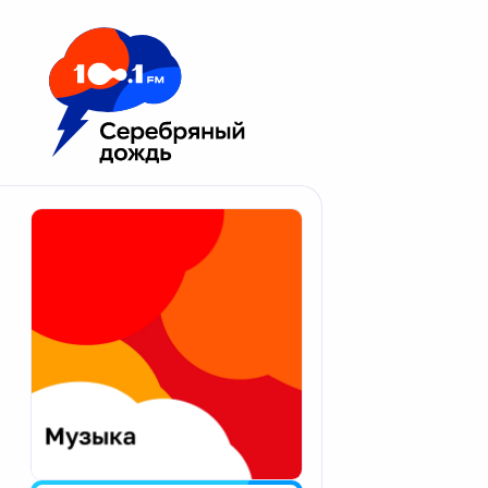
Москва 100.1 FM
Апатиты
Астрахань
Волгоград
Вологда
Екатеринбург
Иваново
Казань
Калининград
Калуга