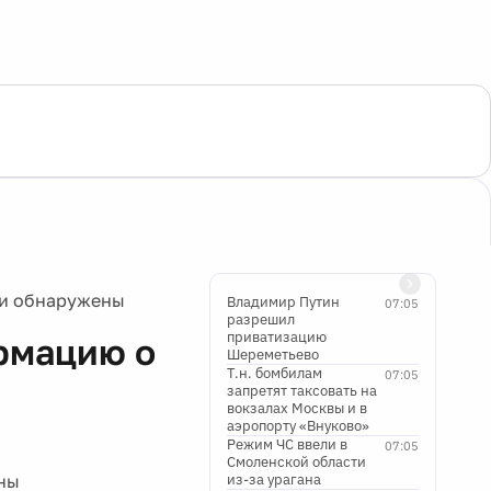
ли обнаружены
Владимир Путин
07:05
разрешил
приватизацию
рмацию о
Шереметьево
Т.н. бомбилам
07:05
запретят таксовать на
вокзалах Москвы и в
аэропорту «Внуково»
Режим ЧС ввели в
07:05
Смоленской области
ны
из-за урагана