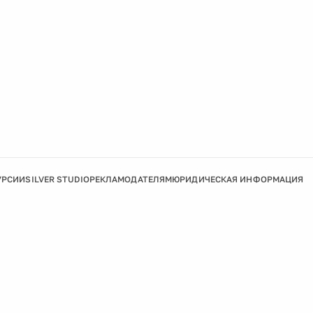
УРСИИ
SILVER STUDIO
РЕКЛАМОДАТЕЛЯМ
ЮРИДИЧЕСКАЯ ИНФОРМАЦИЯ