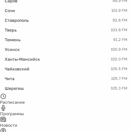
Саров
99.9 FM
Сочи
101.9 FM
Ставрополь
92.6 FM
Тверь
103.8 FM
Тюмень
91.2 FM
Усинск
100.9 FM
Ханты-Мансийск
102.0 FM
Чайковский
105.5 FM
Чита
105.7 FM
Шерегеш
105.3 FM
Расписание
Программы
Новости