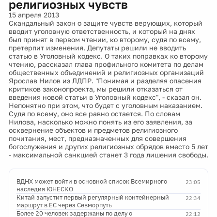
религиозных чувств
15 апреля 2013
Скандальный закон о защите чувств верующих, который
вводит уголовную ответственность, и который на днях
был принят в первом чтении, ко второму, судя по всему,
претерпит изменения. Депутаты решили не вводить
статью в Уголовный кодекс. О таких поправках ко второму
чтению, рассказал глава профильного комитета по делам
общественных объединений и религиозных организаций
Ярослав Нилов из ЛДПР. "Понимая и разделяя опасения
критиков законопроекта, мы решили отказаться от
введения новой статьи в Уголовный кодекс", - сказал он.
Непонятно при этом, что будет с уголовным наказанием.
Судя по всему, оно все равно остается. По словам
Нилова, насколько можно понять из его заявления, за
осквернение объектов и предметов религиозного
почитания, мест, предназначенных для совершения
богослужения и других религиозных обрядов вместо 5 лет
- максимальной санкцией станет 3 года лишения свободы.
ВДНХ может войти в основной список Всемирного
23:05
наследия ЮНЕСКО
Китай запустит первый регулярный контейнерный
22:34
маршрут в ЕС через Севморпуть
Более 20 человек задержаны по делу о
22:12