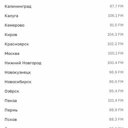
Калининград
97.7 FM
Калуга
106.1 FM
Кемерово
91.5 FM
Киров
104.3 FM
Красноярск
102.2 FM
Москва
100.1 FM
Нижний Новгород
100.4 FM
Новокузнецк
96.9 FM
Новосибирск
96.6 FM
Озёрск
95.4 FM
Пенза
101.4 FM
Пермь
98.9 FM
Псков
88.3 FM