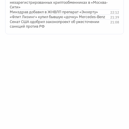
незарегистрированных криптообменниках в «Москва-
Сити»
Минздрав добавил в ЖНВЛП препарат «Энхерту»
22:12
«Флит Лизинг» купил бывшую «дочку» Mercedes-Benz
21:39
Сенат США одобрил законопроект об ужесточении
21:08
санкций против РФ