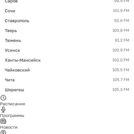
Саров
99.9 FM
Сочи
101.9 FM
Ставрополь
92.6 FM
Тверь
103.8 FM
Тюмень
91.2 FM
Усинск
100.9 FM
Ханты-Мансийск
102.0 FM
Чайковский
105.5 FM
Чита
105.7 FM
Шерегеш
105.3 FM
Расписание
Программы
Новости