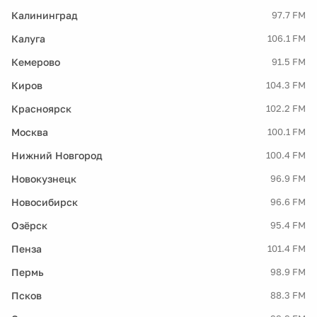
Калининград
97.7 FM
Калуга
106.1 FM
Кемерово
91.5 FM
Киров
104.3 FM
Красноярск
102.2 FM
Москва
100.1 FM
Нижний Новгород
100.4 FM
Новокузнецк
96.9 FM
Новосибирск
96.6 FM
Озёрск
95.4 FM
Пенза
101.4 FM
Пермь
98.9 FM
Псков
88.3 FM