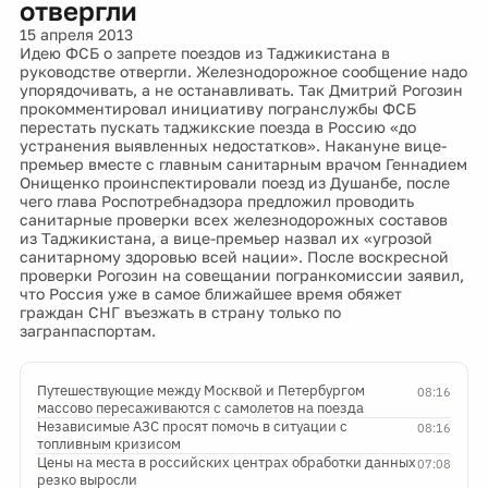
отвергли
15 апреля 2013
Идею ФСБ о запрете поездов из Таджикистана в
руководстве отвергли. Железнодорожное сообщение надо
упорядочивать, а не останавливать. Так Дмитрий Рогозин
прокомментировал инициативу погранслужбы ФСБ
перестать пускать таджикские поезда в Россию «до
устранения выявленных недостатков». Накануне вице-
премьер вместе с главным санитарным врачом Геннадием
Онищенко проинспектировали поезд из Душанбе, после
чего глава Роспотребнадзора предложил проводить
санитарные проверки всех железнодорожных составов
из Таджикистана, а вице-премьер назвал их «угрозой
санитарному здоровью всей нации». После воскресной
проверки Рогозин на совещании погранкомиссии заявил,
что Россия уже в самое ближайшее время обяжет
граждан СНГ въезжать в страну только по
загранпаспортам.
Путешествующие между Москвой и Петербургом
08:16
массово пересаживаются с самолетов на поезда
Независимые АЗС просят помочь в ситуации с
08:16
топливным кризисом
Цены на места в российских центрах обработки данных
07:08
резко выросли