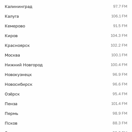
Калининград
97.7 FM
Калуга
106.1 FM
Кемерово
91.5 FM
Киров
104.3 FM
Красноярск
102.2 FM
Москва
100.1 FM
Нижний Новгород
100.4 FM
Новокузнецк
96.9 FM
Новосибирск
96.6 FM
Озёрск
95.4 FM
Пенза
101.4 FM
Пермь
98.9 FM
Псков
88.3 FM