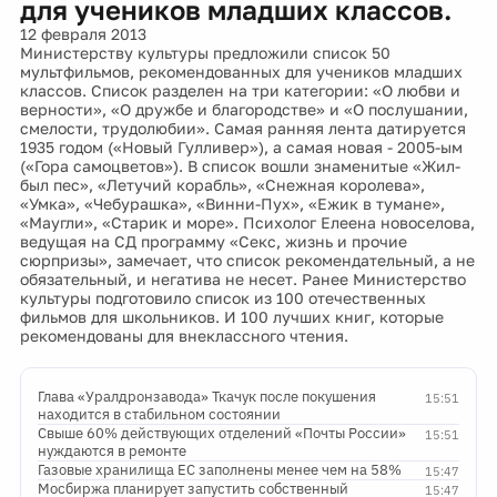
для учеников младших классов.
12 февраля 2013
Министерству культуры предложили список 50
мультфильмов, рекомендованных для учеников младших
классов. Список разделен на три категории: «О любви и
верности», «О дружбе и благородстве» и «О послушании,
смелости, трудолюбии». Самая ранняя лента датируется
1935 годом («Новый Гулливер»), а самая новая - 2005-ым
(«Гора самоцветов»). В список вошли знаменитые «Жил-
был пес», «Летучий корабль», «Снежная королева»,
«Умка», «Чебурашка», «Винни-Пух», «Ежик в тумане»,
«Маугли», «Старик и море». Психолог Елеена новоселова,
ведущая на СД программу «Секс, жизнь и прочие
сюрпризы», замечает, что список рекомендательный, а не
обязательный, и негатива не несет. Ранее Министерство
культуры подготовило список из 100 отечественных
фильмов для школьников. И 100 лучших книг, которые
рекомендованы для внеклассного чтения.
Глава «Уралдронзавода» Ткачук после покушения
15:51
находится в стабильном состоянии
Свыше 60% действующих отделений «Почты России»
15:51
нуждаются в ремонте
Газовые хранилища ЕС заполнены менее чем на 58%
15:47
Мосбиржа планирует запустить собственный
15:47