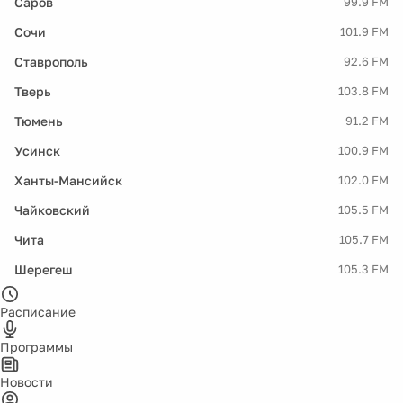
Саров
99.9 FM
Сочи
101.9 FM
Ставрополь
92.6 FM
Тверь
103.8 FM
Тюмень
91.2 FM
Усинск
100.9 FM
Ханты-Мансийск
102.0 FM
Чайковский
105.5 FM
Чита
105.7 FM
Шерегеш
105.3 FM
Расписание
Программы
Новости