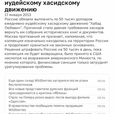
иудейскому хасидскому
движению
17 января 2013
Россию обязали выплачить по 50 тысяч долларов
ежедневно иудейскому хасидскому движению "Хабад
Любавич". Причиной стало давнее требование хасидов
вернуть им собрание исторических книг и документов.
Москва притязаний не признает, напоминая, что
коллекция изначально находилась на территории России
и продолжает храниться на законных основаниях.
Решение штрафовать Россию на 50 тысяч в день, пока
коллекция не будет возвращена, было принято в США
несмотря на возражения американского Минюста, по
мнению которого, финансовые санкции только затруднят
урегулирование проблемы.
Еще один склад Wildberries загорелся после атаки
08:06
беспилотников
Все новые представители думских фракций
08:06
присоединяются к критике «Яблока»
Спрос на Гомера резко вырос после выхода фильма
08:06
«Одиссея»
В правительстве пообещали помочь продавцам
08:06
Wildberries