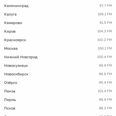
Калининград
97.7 FM
Калуга
106.1 FM
Кемерово
91.5 FM
Киров
104.3 FM
Красноярск
102.2 FM
Москва
100.1 FM
Нижний Новгород
100.4 FM
Новокузнецк
96.9 FM
Новосибирск
96.6 FM
Озёрск
95.4 FM
Пенза
101.4 FM
Пермь
98.9 FM
Псков
88.3 FM