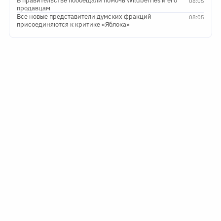
В правительстве пообещали помочь Wildberries и его
08:05
продавцам
Все новые представители думских фракций
08:05
присоединяются к критике «Яблока»