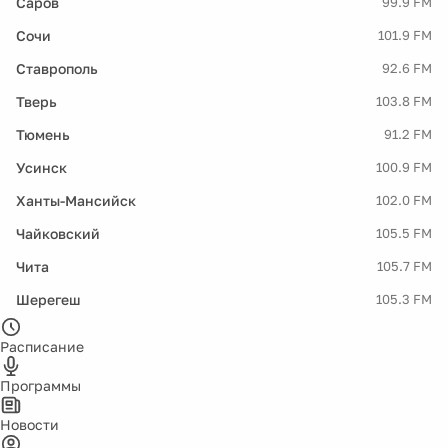
Саров
99.9 FM
Сочи
101.9 FM
Ставрополь
92.6 FM
Тверь
103.8 FM
Тюмень
91.2 FM
Усинск
100.9 FM
Ханты-Мансийск
102.0 FM
Чайковский
105.5 FM
Чита
105.7 FM
Шерегеш
105.3 FM
Расписание
Программы
Новости