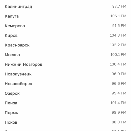
Калининград
97.7 FM
Калуга
106.1 FM
Кемерово
91.5 FM
Киров
104.3 FM
Красноярск
102.2 FM
Москва
100.1 FM
Нижний Новгород
100.4 FM
Новокузнецк
96.9 FM
Новосибирск
96.6 FM
Озёрск
95.4 FM
Пенза
101.4 FM
Пермь
98.9 FM
Псков
88.3 FM