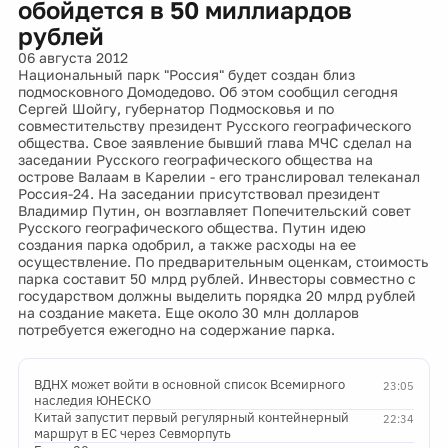
обойдется в 50 миллиардов
рублей
06 августа 2012
Национальный парк "Россия" будет создан близ
подмосковного Домодедово. Об этом сообщил сегодня
Сергей Шойгу, губернатор Подмосковья и по
совместительству президент Русского географического
общества. Свое заявление бывший глава МЧС сделал на
заседании Русского географического общества на
острове Валаам в Карелии - его транслировал телеканал
Россия-24. На заседании присутствовал президент
Владимир Путин, он возглавляет Попечительский совет
Русского географического общества. Путин идею
создания парка одобрил, а также расходы на ее
осуществление. По предварительным оценкам, стоимость
парка составит 50 млрд рублей. Инвесторы совместно с
государством должны выделить порядка 20 млрд рублей
на создание макета. Еще около 30 млн долларов
потребуется ежегодно на содержание парка.
ВДНХ может войти в основной список Всемирного
23:05
наследия ЮНЕСКО
Китай запустит первый регулярный контейнерный
22:34
маршрут в ЕС через Севморпуть