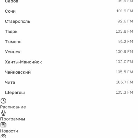
Саров
99.9 FM
Сочи
101.9 FM
Ставрополь
92.6 FM
Тверь
103.8 FM
Тюмень
91.2 FM
Усинск
100.9 FM
Ханты-Мансийск
102.0 FM
Чайковский
105.5 FM
Чита
105.7 FM
Шерегеш
105.3 FM
Расписание
Программы
Новости