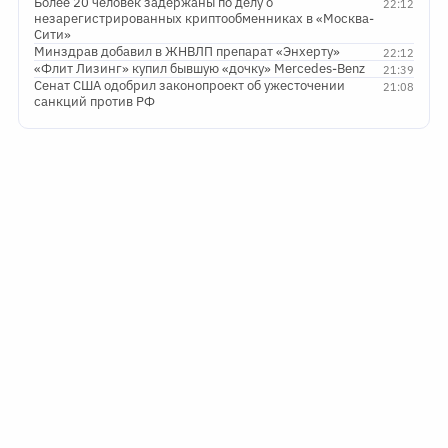
Более 20 человек задержаны по делу о
22:12
незарегистрированных криптообменниках в «Москва-
Сити»
Минздрав добавил в ЖНВЛП препарат «Энхерту»
22:12
«Флит Лизинг» купил бывшую «дочку» Mercedes-Benz
21:39
Сенат США одобрил законопроект об ужесточении
21:08
санкций против РФ