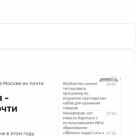
Реклама
в Москве их почти
Wildberries начнет
18:53
тестировать
программу по
 -
открытию партнерских
хабов для хранения
очти
товаров
Никифоров: нет
17:15
смысла бороться с
использованием ИИ в
образовании
не в этом году
«Яблоко» подаст иск к
17:15