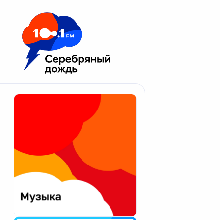
Москва 100.1 FM
Апатиты
Астрахань
Волгоград
Вологда
Екатеринбург
Иваново
Казань
Калининград
Калуга