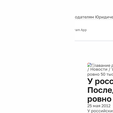
События
Контакты
О нас
Экскурсии
Silver Studio
Рекламодателям
Юридиче
Слушайте
App Store
Google Play
Telegram App
Серебряный
дождь
12+
/
Новости
/
ровно 50 ты
У рос
После
ровно
25 мая 2012
У российских