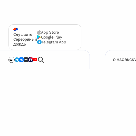
App Store
Слушайте
Google Play
Серебряный
Telegram App
дождь
О НАС
ЭКСК
12+