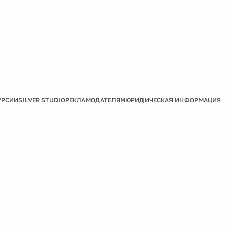
УРСИИ
SILVER STUDIO
РЕКЛАМОДАТЕЛЯМ
ЮРИДИЧЕСКАЯ ИНФОРМАЦИЯ