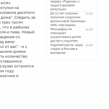
лидеру «Родины» о
тысяч.
защите деловой
рогулки на
репутации
половине десятого
До 12 лет колонии
17:15
 дома". Следить за
получили создатели
финансовой пирамиды
 трех тысяч
АФК «Наследие»
, что в районах
Минцифры не
16:51
оля и пива. Новый
планирует
ращение со
ограничивать детям
доступ к соцсетям
ед вами
Гидрометцентр: жара
15:45
 от вас" - и с
спадет в Москве в
лькими днями
выходные
ть количество
оставшимся.
в вузах останется
ом году
рматике и