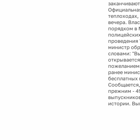
заканчивают
Официальная 
теплоходах,
вечера. Влас
порядком в 
полицейских
проведения 
министр обр
словами: "В
открывается 
пожеланием 
ранее минис
бесплатных 
Сообщается,
прежним - 49
выпускников
истории. Вы