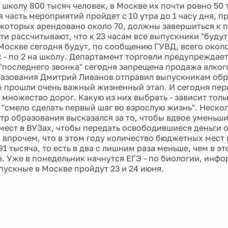
 школу 800 тысяч человек, в Москве их почти ровно 50 
часть мероприятий пройдет с 10 утра до 1 часу дня, п
 которых арендовано около 70, должны завершиться к 
ти рассчитывают, что к 23 часам все выпускники "будут
Москве сегодня будут, по сообщению ГУВД, всего около
 - по 2 на школу. Департамент торговли предупреждает
"последнего звонка" сегодня запрещена продажа алког
азования Дмитрий Ливанов отправил выпускникам об
ы прошли очень важный жизненный этап. И сегодня пер
множество дорог. Какую из них выбрать - зависит только
"смело сделать первый шаг во взрослую жизнь". Неско
тр образования высказался за то, чтобы вдвое уменьши
мест в ВУЗах, чтобы передать освободившиеся деньги 
 впрочем, что в этом году количество бюджетных мест 
1 тысяча, то есть в два с лишним раза меньше, чем в эт
. Уже в понедельник начнутся ЕГЭ - по биологии, инфо
пускные в Москве пройдут 23 и 24 июня.