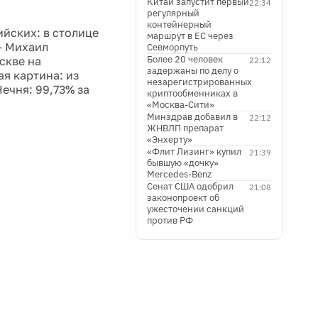
Китай запустит первый
22:34
регулярный
контейнерный
йских: в столице
маршрут в ЕС через
 - Михаил
Севморпуть
Более 20 человек
скве на
22:12
задержаны по делу о
ая картина: из
незарегистрированных
ечня: 99,73% за
криптообменниках в
«Москва-Сити»
Минздрав добавил в
22:12
ЖНВЛП препарат
«Энхерту»
«Флит Лизинг» купил
21:39
бывшую «дочку»
Mercedes-Benz
Сенат США одобрил
21:08
законопроект об
ужесточении санкций
против РФ