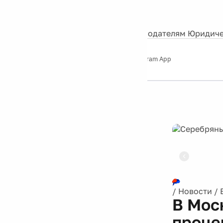
События
Контакты
О нас
Экскурсии
Silver Studio
Рекламодателям
Юридиче
Слушайте
App Store
Google Play
Telegram App
Серебряный
дождь
12+
Реклама
/
Новости
/
В Мос
проце