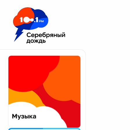
Москва 100.1 FM
Апатиты
Астрахань
Волгоград
Вологда
Екатеринбург
Иваново
Казань
Калининград
Калуга