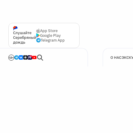
App Store
Слушайте
Google Play
Серебряный
Telegram App
дождь
О НАС
ЭКСК
12+
🍪
Мы используем cookie для улучшения работы сайта.