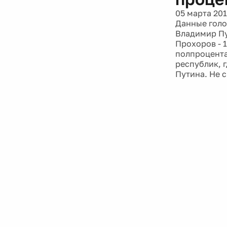
05 марта 20
Данные голо
Владимир Пут
Прохоров - 
полпроцента 
республик, 
Путина. Не с