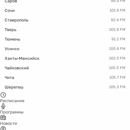
Саров
99.9 FM
Сочи
101.9 FM
Ставрополь
92.6 FM
Тверь
103.8 FM
Тюмень
91.2 FM
Усинск
100.9 FM
Ханты-Мансийск
102.0 FM
Чайковский
105.5 FM
Чита
105.7 FM
Шерегеш
105.3 FM
Расписание
Программы
Новости