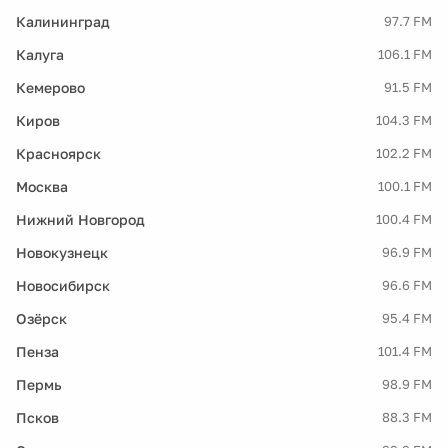
Калининград
97.7 FM
Калуга
106.1 FM
Кемерово
91.5 FM
Киров
104.3 FM
Красноярск
102.2 FM
Москва
100.1 FM
Нижний Новгород
100.4 FM
Новокузнецк
96.9 FM
Новосибирск
96.6 FM
Озёрск
95.4 FM
Пенза
101.4 FM
Пермь
98.9 FM
Псков
88.3 FM