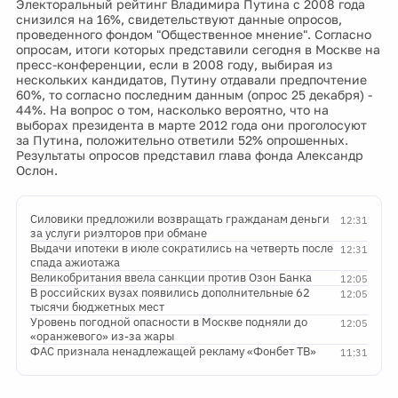
Электоральный рейтинг Владимира Путина с 2008 года
снизился на 16%, свидетельствуют данные опросов,
проведенного фондом "Общественное мнение". Согласно
опросам, итоги которых представили сегодня в Москве на
пресс-конференции, если в 2008 году, выбирая из
нескольких кандидатов, Путину отдавали предпочтение
60%, то согласно последним данным (опрос 25 декабря) -
44%. На вопрос о том, насколько вероятно, что на
выборах президента в марте 2012 года они проголосуют
за Путина, положительно ответили 52% опрошенных.
Результаты опросов представил глава фонда Александр
Ослон.
Силовики предложили возвращать гражданам деньги
12:31
за услуги риэлторов при обмане
Выдачи ипотеки в июле сократились на четверть после
12:31
спада ажиотажа
Великобритания ввела санкции против Озон Банка
12:05
В российских вузах появились дополнительные 62
12:05
тысячи бюджетных мест
Уровень погодной опасности в Москве подняли до
12:05
«оранжевого» из-за жары
ФАС признала ненадлежащей рекламу «Фонбет ТВ»
11:31