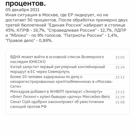
процентов.
05 декабря 2011
Иная ситуация в Москве, где ЕР лидирует, но не
достигает 50 процентов. После обработки примерно двух
третей бюллетеней "Единая Россия" набирает в столице
45%, КПРФ - 19,7%, "Справедливая Россия" - 12,7%, ЛДПР
и "Яблоко" - по 9% голосов. "Патриоты России" - 1,4%,
"Правое дело" - 0,86%.
ВДНХ может войти в основной список Всемирного
23:05
наследия ЮНЕСКО
Китай запустит первый регулярный контейнерный
22:34
маршрут в ЕС через Севморпуть
Более 20 человек задержаны по делу о
22:12
незарегистрированных криптообменниках в «Москва-
Сити»
Минздрав добавил в ЖНВЛП препарат «Энхерту»
22:12
«Флит Лизинг» купил бывшую «дочку» Mercedes-Benz
21:39
Сенат США одобрил законопроект об ужесточении
21:08
санкций против РФ