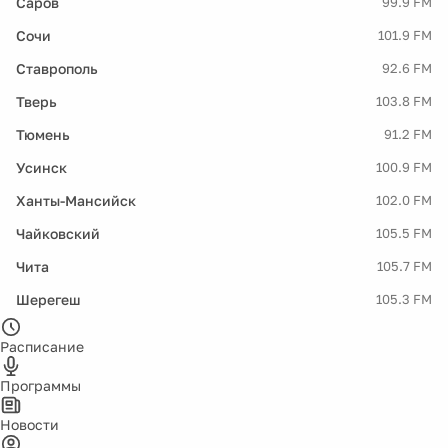
Саров
99.9 FM
Сочи
101.9 FM
Ставрополь
92.6 FM
Тверь
103.8 FM
Тюмень
91.2 FM
Усинск
100.9 FM
Ханты-Мансийск
102.0 FM
Чайковский
105.5 FM
Чита
105.7 FM
Шерегеш
105.3 FM
Расписание
Программы
Новости