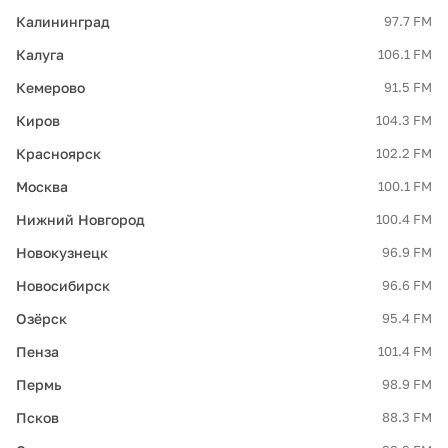
Калининград
97.7 FM
Калуга
106.1 FM
Кемерово
91.5 FM
Киров
104.3 FM
Красноярск
102.2 FM
Москва
100.1 FM
Нижний Новгород
100.4 FM
Новокузнецк
96.9 FM
Новосибирск
96.6 FM
Озёрск
95.4 FM
Пенза
101.4 FM
Пермь
98.9 FM
Псков
88.3 FM