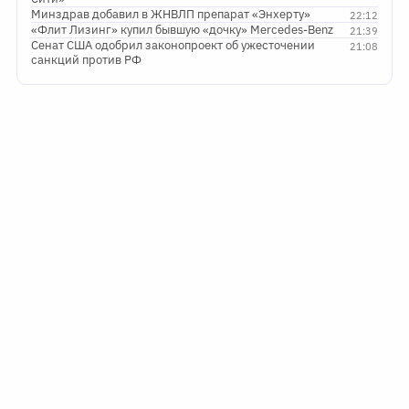
Минздрав добавил в ЖНВЛП препарат «Энхерту»
22:12
«Флит Лизинг» купил бывшую «дочку» Mercedes-Benz
21:39
Сенат США одобрил законопроект об ужесточении
21:08
санкций против РФ