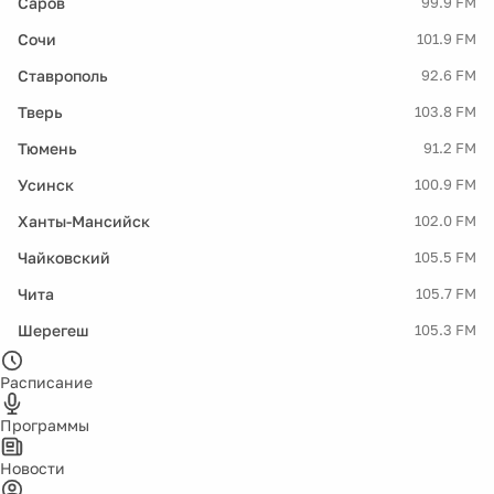
Саров
99.9 FM
Сочи
101.9 FM
Ставрополь
92.6 FM
Тверь
103.8 FM
Тюмень
91.2 FM
Усинск
100.9 FM
Ханты-Мансийск
102.0 FM
Чайковский
105.5 FM
Чита
105.7 FM
Шерегеш
105.3 FM
Расписание
Программы
Новости