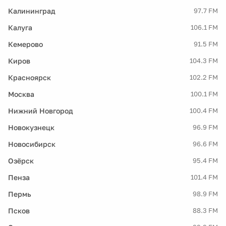
Калининград
97.7 FM
Калуга
106.1 FM
Кемерово
91.5 FM
Киров
104.3 FM
Красноярск
102.2 FM
Москва
100.1 FM
Нижний Новгород
100.4 FM
Новокузнецк
96.9 FM
Новосибирск
96.6 FM
Озёрск
95.4 FM
Пенза
101.4 FM
Пермь
98.9 FM
Псков
88.3 FM