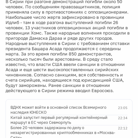
В Сирии при разгоне демонстраций погибли около 50
человек. По сообщениям правозащитников, полиция
применяла силу в противостояниях с оппозиционерами.
Наибольшее число жертв зафиксировано в провинции
Идлиб - там в ходе разгона выступлений погибли 26
человек. 13 участников оппозиционных акций погибли в
провинции Хомс. Также народные волнения проходили в
пригороде Дамаска Дараа и ряде других городов.
Народные выступления в Сирии с требованием отставки
президента Башара Асада продолжаются с середины
марта. За это время погибли 850 демонстрантов,
несколько тысяч были арестованы. В среду стало
известно, что власти США ввели санкции в отношении
Асада и еще шести высокопоставленных сирийских
чиновников. Согласно санкциям, вся собственность и
счета сирийцев, находящиеся под юрисдикцией США,
будут заморожены. Ранее санкции в отношении
действующего в Сирии режима вводил Евросоюз.
ВДНХ может войти в основной список Всемирного
23:05
наследия ЮНЕСКО
Китай запустит первый регулярный контейнерный
22:34
маршрут в ЕС через Севморпуть
Более 20 человек задержаны по делу о
22:12
незарегистрированных криптообменниках в «Москва-
Сити»