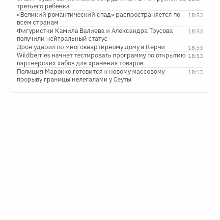
третьего ребенка
«Великий романтический спад» распространяется по
18:53
всем странам
Фигуристки Камила Валиева и Александра Трусова
18:53
получили нейтральный статус
Дрон ударил по многоквартирному дому в Керчи
18:53
Wildberries начнет тестировать программу по открытию
18:53
партнерских хабов для хранения товаров
Полиция Марокко готовится к новому массовому
18:13
прорыву границы нелегалами у Сеуты