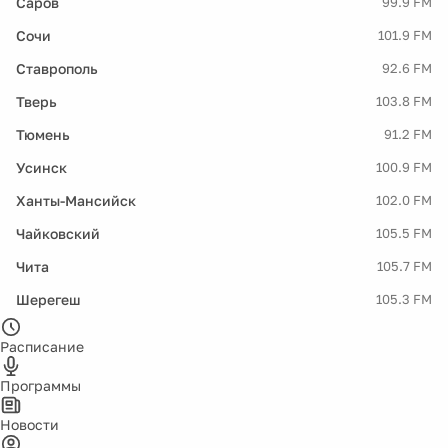
Саров
99.9 FM
Сочи
101.9 FM
Ставрополь
92.6 FM
Тверь
103.8 FM
Тюмень
91.2 FM
Усинск
100.9 FM
Ханты-Мансийск
102.0 FM
Чайковский
105.5 FM
Чита
105.7 FM
Шерегеш
105.3 FM
Расписание
Программы
Новости