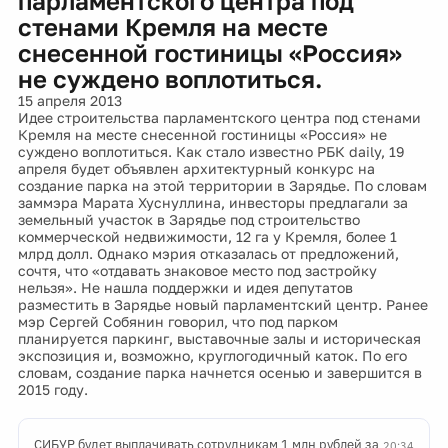
парламентского центра под
стенами Кремля на месте
снесенной гостиницы «Россия»
не суждено воплотиться.
15 апреля 2013
Идее строительства парламентского центра под стенами
Кремля на месте снесенной гостиницы «Россия» не
суждено воплотиться. Как стало известно РБК daily, 19
апреля будет объявлен архитектурный конкурс на
создание парка на этой территории в Зарядье. По словам
заммэра Марата Хуснуллина, инвесторы предлагали за
земельный участок в Зарядье под строительство
коммерческой недвижимости, 12 га у Кремля, более 1
млрд долл. Однако мэрия отказалась от предложений,
сочтя, что «отдавать знаковое место под застройку
нельзя». Не нашла поддержки и идея депутатов
разместить в Зарядье новый парламентский центр. Ранее
мэр Сергей Собянин говорил, что под парком
планируется паркинг, выставочные залы и историческая
экспозиция и, возможно, круглогодичный каток. По его
словам, создание парка начнется осенью и завершится в
2015 году.
СИБУР будет выплачивать сотрудникам 1 млн рублей за
20:34