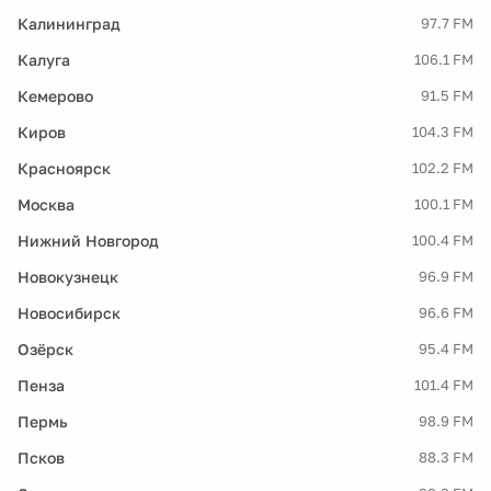
Калининград
97.7 FM
Калуга
106.1 FM
Кемерово
91.5 FM
Киров
104.3 FM
Красноярск
102.2 FM
Москва
100.1 FM
Нижний Новгород
100.4 FM
Новокузнецк
96.9 FM
Новосибирск
96.6 FM
Озёрск
95.4 FM
Пенза
101.4 FM
Пермь
98.9 FM
Псков
88.3 FM