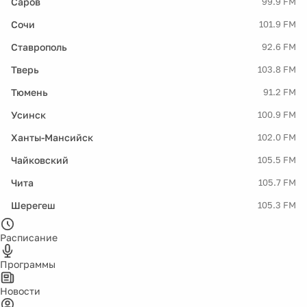
Саров
99.9 FM
Сочи
101.9 FM
Ставрополь
92.6 FM
Тверь
103.8 FM
Тюмень
91.2 FM
Усинск
100.9 FM
Ханты-Мансийск
102.0 FM
Чайковский
105.5 FM
Чита
105.7 FM
Шерегеш
105.3 FM
Расписание
Программы
Новости