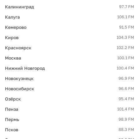
Калининград
97.7 FM
Калуга
106.1 FM
Кемерово
91.5 FM
Киров
104.3 FM
Красноярск
102.2 FM
Москва
100.1 FM
Нижний Новгород
100.4 FM
Новокузнецк
96.9 FM
Новосибирск
96.6 FM
Озёрск
95.4 FM
Пенза
101.4 FM
Пермь
98.9 FM
Псков
88.3 FM