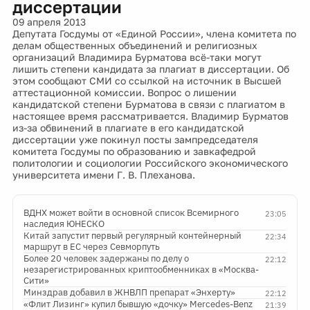
диссертации
09 апреля 2013
Депутата Госдумы от «Единой России», члена комитета по
делам общественных объединений и религиозных
организаций Владимира Бурматова всё-таки могут
лишить степени кандидата за плагиат в диссертации. Об
этом сообщают СМИ со ссылкой на источник в Высшей
аттестационной комиссии. Вопрос о лишении
кандидатской степени Бурматова в связи с плагиатом в
настоящее время рассматривается. Владимир Бурматов
из-за обвинений в плагиате в его кандидатской
диссертации уже покинул посты зампредседателя
комитета Госдумы по образованию и завкафедрой
политологии и социологии Российского экономического
университета имени Г. В. Плеханова.
ВДНХ может войти в основной список Всемирного
23:05
наследия ЮНЕСКО
Китай запустит первый регулярный контейнерный
22:34
маршрут в ЕС через Севморпуть
Более 20 человек задержаны по делу о
22:12
незарегистрированных криптообменниках в «Москва-
Сити»
Минздрав добавил в ЖНВЛП препарат «Энхерту»
22:12
«Флит Лизинг» купил бывшую «дочку» Mercedes-Benz
21:39