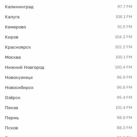
Калининград
97.7 FM
Калуга
106.1 FM
Кемерово
91.5 FM
Киров
104.3 FM
Красноярск
102.2 FM
Москва
100.1 FM
Нижний Новгород
100.4 FM
Новокузнецк
96.9 FM
Новосибирск
96.6 FM
Озёрск
95.4 FM
Пенза
101.4 FM
Пермь
98.9 FM
Псков
88.3 FM