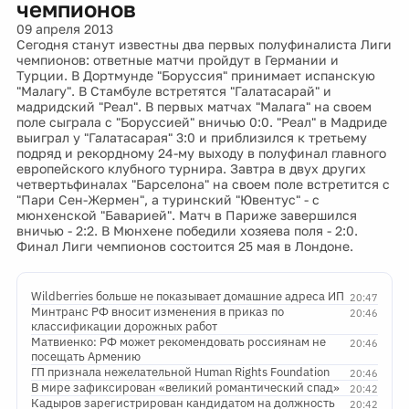
чемпионов
09 апреля 2013
Сегодня станут известны два первых полуфиналиста Лиги
чемпионов: ответные матчи пройдут в Германии и
Турции. В Дортмунде "Боруссия" принимает испанскую
"Малагу". В Стамбуле встретятся "Галатасарай" и
мадридский "Реал". В первых матчах "Малага" на своем
поле сыграла с "Боруссией" вничью 0:0. "Реал" в Мадриде
выиграл у "Галатасарая" 3:0 и приблизился к третьему
подряд и рекордному 24-му выходу в полуфинал главного
европейского клубного турнира. Завтра в двух других
четвертьфиналах "Барселона" на своем поле встретится с
"Пари Сен-Жермен", а туринский "Ювентус" - с
мюнхенской "Баварией". Матч в Париже завершился
вничью - 2:2. В Мюнхене победили хозяева поля - 2:0.
Финал Лиги чемпионов состоится 25 мая в Лондоне.
Wildberries больше не показывает домашние адреса ИП
20:47
Минтранс РФ вносит изменения в приказ по
20:46
классификации дорожных работ
Матвиенко: РФ может рекомендовать россиянам не
20:46
посещать Армению
ГП признала нежелательной Human Rights Foundation
20:46
В мире зафиксирован «великий романтический спад»
20:42
Кадыров зарегистрирован кандидатом на должность
20:42