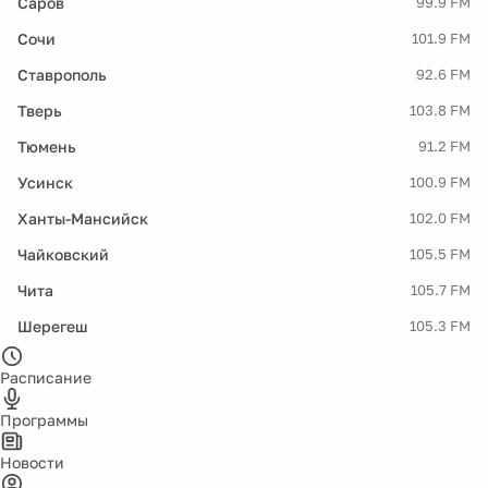
Саров
99.9 FM
Сочи
101.9 FM
Ставрополь
92.6 FM
Тверь
103.8 FM
Тюмень
91.2 FM
Усинск
100.9 FM
Ханты-Мансийск
102.0 FM
Чайковский
105.5 FM
Чита
105.7 FM
Шерегеш
105.3 FM
Расписание
Программы
Новости